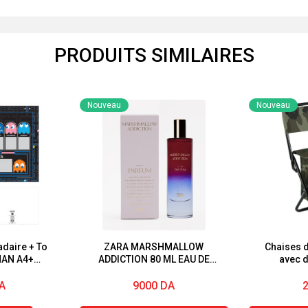
PRODUITS SIMILAIRES
Nouveau
Nouveau
daire + To
ZARA MARSHMALLOW
Chaises d
MAN A4+
ADDICTION 80 ML EAU DE
avec d
nts
PARFUM
i
A
9000
DA