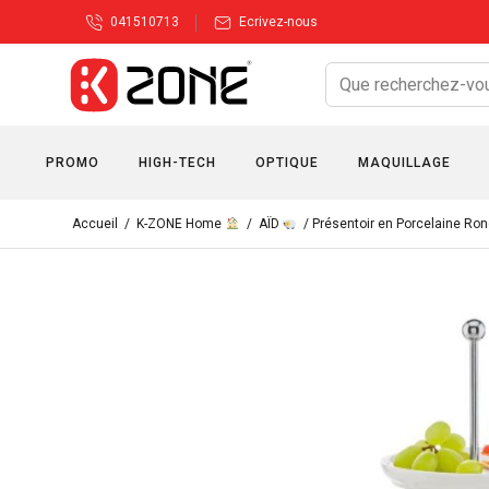
041510713
Ecrivez-nous
PROMO
HIGH-TECH
OPTIQUE
MAQUILLAGE
Accueil
/
K-ZONE Home
/
AÏD
/ Présentoir en Porcelaine R