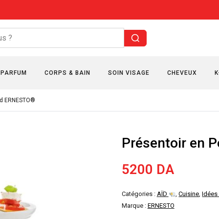
PARFUM
CORPS & BAIN
SOIN VISAGE
CHEVEUX
K
ond ERNESTO®
Présentoir en 
5200
DA
Catégories :
AÏD
,
Cuisine
,
Idées
Marque :
ERNESTO