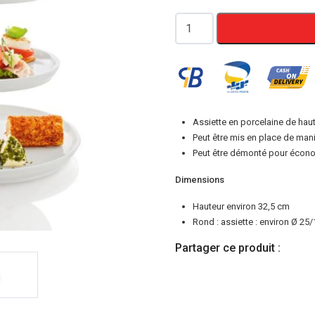
quantité
de
Présentoir
en
Porcelaine
Rond
Assiette en porcelaine de haut
ERNESTO®
Peut être mis en place de mani
Peut être démonté pour écono
Dimensions
Hauteur environ 32,5 cm
Rond : assiette : environ Ø 25
Partager ce produit :