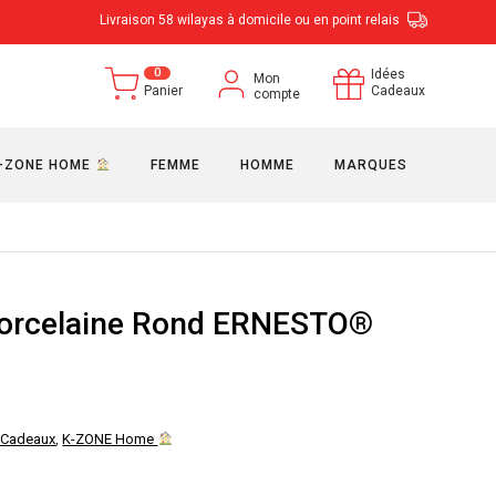
Livraison 58 wilayas à domicile ou en point relais
0
Idées
Mon
Panier
Cadeaux
compte
-ZONE HOME
FEMME
HOMME
MARQUES
Porcelaine Rond ERNESTO®
 Cadeaux
,
K-ZONE Home