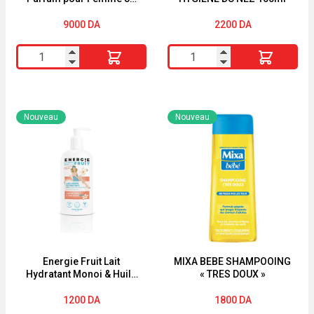
ML – Parfum Élégant et
Intense
9000
DA
2200
DA
quantité
quantité
de
de
Zara
Stérimar
Amber
Hygiene
Nouveau
Nouveau
Fusion
du
Parfum
nez
pour
HYGIÈNE
Femme
DU
80
NEZ
ML
100ml
-
Parfum
Energie Fruit Lait
MIXA BEBE SHAMPOOING
Hydratant Monoi & Huile
« TRES DOUX »
Élégant
d’Argan Bio sans
et
Silicone 300ml
1200
DA
1800
DA