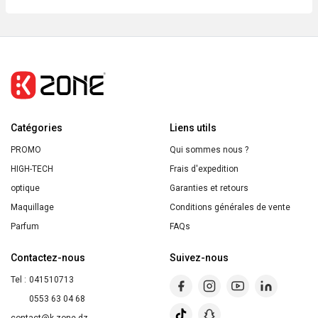
Shampoing
Enfants
2en1
Abricot
Roi
Lion
Catégories
Ultra
Liens utils
Doux
PROMO
Qui sommes nous ?
250ml
HIGH-TECH
Frais d'expedition
optique
Garanties et retours
Maquillage
Conditions générales de vente
Parfum
FAQs
Contactez-nous
Suivez-nous
Tel :
041510713
0553 63 04 68