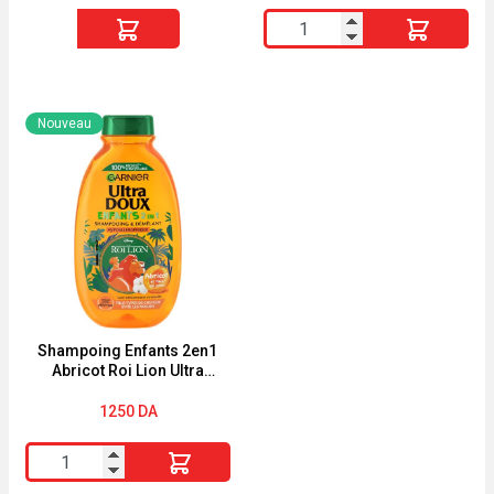
Intense
quantité
quantité
de
de
Energie
MIXA
Fruit
BEBE
Nouveau
Lait
SHAMPOOING
Hydratant
"TRES
Monoi
DOUX"
&
Huile
d'Argan
Bio
sans
Shampoing Enfants 2en1
Abricot Roi Lion Ultra
Silicone
Doux 250ml
300ml
1250
DA
quantité
de