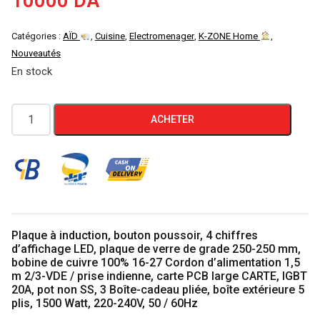
10000
DA
Catégories :
AÏD
,
Cuisine
,
Electromenager
,
K-ZONE Home
,
Nouveautés
En stock
quantité
ACHETER
de
plaque
de
cuisson
à
induction
Plaque à induction, bouton poussoir, 4 chiffres
AMOR
d’affichage LED, plaque de verre de grade 250-250 mm,
bobine de cuivre 100% 16-27 Cordon d’alimentation 1,5
2000W
m 2/3-VDE / prise indienne, carte PCB large CARTE, IGBT
-
20A, pot non SS, 3 Boîte-cadeau pliée, boîte extérieure 5
plis, 1500 Watt, 220-240V, 50 / 60Hz
réf