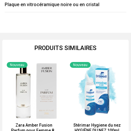
AI-
Plaque en vitrocéramique noire ou en cristal
10
PRODUITS SIMILAIRES
Nouveau
Nouveau
Zara Amber Fusion
Stérimar Hygiene du nez
Parfum pour Femme 80
HYGIÈNE DU NEZ 100ml