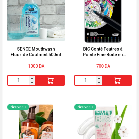
SENCE Mouthwash
BIC Conté Feutres à
Fluoride Coolmint 500ml
Pointe Fine Boîte en
Métal de 10
1000
DA
700
DA
quantité
quantité
de
de
SENCE
BIC
Mouthwash
Conté
Nouveau
Nouveau
Fluoride
Feutres
Coolmint
à
500ml
Pointe
Fine