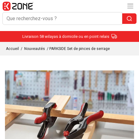
Livraison 58 wilayas à domicile ou en point relais
Accueil
/
Nouveautés
/ PARKSIDE Set de pinces de serrage