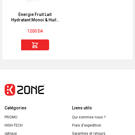
&
Aloe
Energie Fruit Lait
Hydratant Monoi & Huile
Vera
d’Argan Bio sans
BIO
Silicone 300ml
1200
DA
Energie
quantité
Fruit
de
200ml
Energie
Fruit
Lait
Hydratant
Monoi
&
Catégories
Huile
Liens utils
d'Argan
PROMO
Qui sommes nous ?
Bio
HIGH-TECH
Frais d'expedition
sans
optique
Garanties et retours