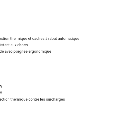
tection thermique et caches à rabat automatique
sistant aux chocs
olide avec poignée ergonomique
 W
 W
tection thermique contre les surcharges