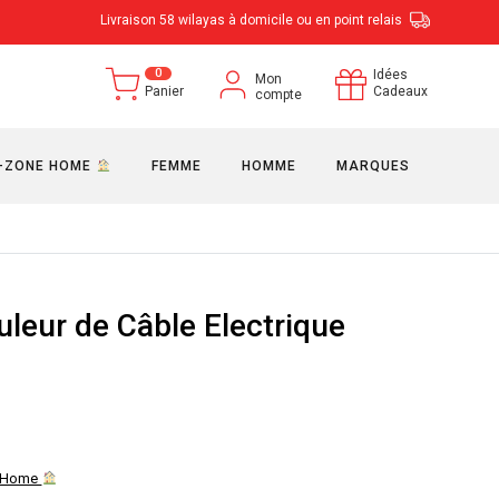
Livraison 58 wilayas à domicile ou en point relais
0
Idées
Mon
Panier
Cadeaux
compte
-ZONE HOME
FEMME
HOMME
MARQUES
leur de Câble Electrique
 Home