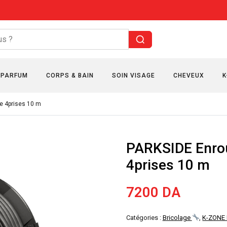
PARFUM
CORPS & BAIN
SOIN VISAGE
CHEVEUX
K
e 4prises 10 m
PARKSIDE Enrou
4prises 10 m
7200
DA
Catégories :
Bricolage
,
K-ZONE