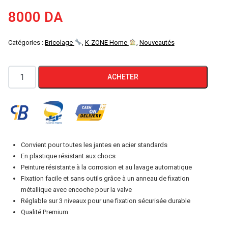
8000
DA
Catégories :
Bricolage
,
K-ZONE Home
,
Nouveautés
quantité
ACHETER
de
ULTIMATE
SPEED
Set
d'enjoliveurs,
Convient pour toutes les jantes en acier standards
4
En plastique résistant aux chocs
pièces,
Peinture résistante à la corrosion et au lavage automatique
Fixation facile et sans outils grâce à un anneau de fixation
résistant
métallique avec encoche pour la valve
aux
Réglable sur 3 niveaux pour une fixation sécurisée durable
chocs
Qualité Premium