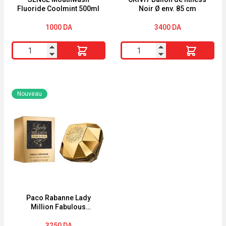
Fluoride Coolmint 500ml
Noir Ø env. 85 cm
Aloe
Vera
1000
DA
3400
DA
bio
quantité
quantité
200ML
de
de
SENCE
CRIVIT
Mouthwash
Ballon
Nouveau
Fluoride
de
Coolmint
fitness
500ml
Noir
Ø
env.
85
cm
Paco Rabanne Lady
Million Fabulous
miniatuur (5ml) EDP
3250
DA