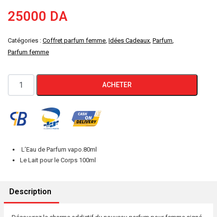
25000
DA
Catégories :
Coffret parfum femme
,
Idées Cadeaux
,
Parfum
,
Parfum femme
quantité
ACHETER
de
PACO
RABANNE
FAME
COFFRET
L’Eau de Parfum vapo.80ml
EAU
Le Lait pour le Corps 100ml
DE
PARFUM
Description
80ml
+Lait