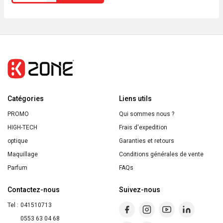
de
The
Best
BLACK
IS
BLACK
select
Catégories
Liens utils
PROMO
Qui sommes nous ?
HIGH-TECH
Frais d'expedition
optique
Garanties et retours
Maquillage
Conditions générales de vente
Parfum
FAQs
Contactez-nous
Suivez-nous
Tel :
041510713
0553 63 04 68