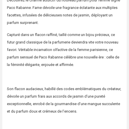
Découvrez le charme addictif du nouveau parfum pour femme signé
100ml
Paco Rabanne. Fame dévoile une fragrance éclatante aux multiples
facettes, infusées de délicieuses notes de jasmin, déployant un
parfum surprenant.
Capturé dans un flacon raffiné, taillé comme un bijou précieux, ce
futur grand classique de la parfumerie deviendra vite votre nouveau
favori. Véritable incarnation olfactive de la femme parisienne, ce
parfum sensuel de Paco Rabanne célèbre une nouvelle ère : celle de
la féminité élégante, enjouée et affirmée.
Son flacon audacieux, habillé des codes emblématiques du créateur,
dévoile un parfum frais aux accords de jasmin d’une pureté
exceptionnelle, enrobé de la gourmandise d’une mangue succulente
et du parfum doux et crémeux de l’encens.