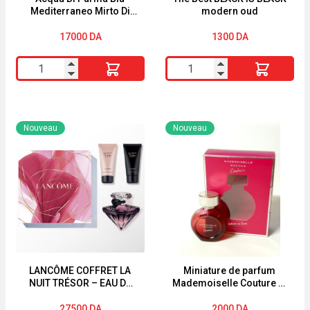
Mediterraneo Mirto Di
modern oud
Panarea Eau De Toilette
Spray 75ml
17000
DA
1300
DA
quantité
quantité
de
de
Acqua
The
Di
Best
Nouveau
Nouveau
Parma
BLACK
Blu
IS
Mediterraneo
BLACK
Mirto
modern
Di
oud
Panarea
Eau
De
LANCÔME COFFRET LA
Miniature de parfum
NUIT TRÉSOR – EAU DE
Mademoiselle Couture in
Toilette
PARFUM
Love de Rochas 4,5ml
Spray
27500
DA
2000
DA