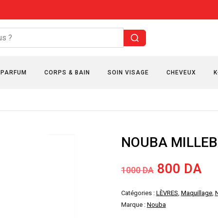
PARFUM
CORPS & BAIN
SOIN VISAGE
CHEVEUX
K
NOUBA MILLEB
Le
Le
800
DA
1000
DA
prix
pri
Catégories :
LÈVRES
,
Maquillage
,
Marque :
Nouba
initial
ac