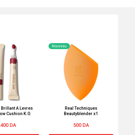
Nouveau
rillant A Levres
Real Techniques
low Cushion K.O.
Beautyblender x1
2400
DA
500
DA