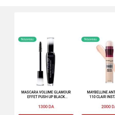
Nouveau
Nouveau
MASCARA VOLUME GLAMOUR
MAYBELLINE AN
EFFET PUSH UP BLACK
110 CLAIR INS
SERUM BOURJOIS
REWIND® COR
MULTI-US
1300
DA
2000
D