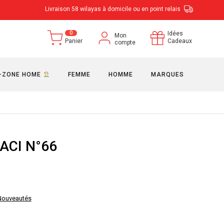
Livraison 58 wilayas à domicile ou en point relais
0
Idées
Mon
Panier
Cadeaux
compte
-ZONE HOME
FEMME
HOMME
MARQUES
ACI N°66
x
Nouveautés
tuel