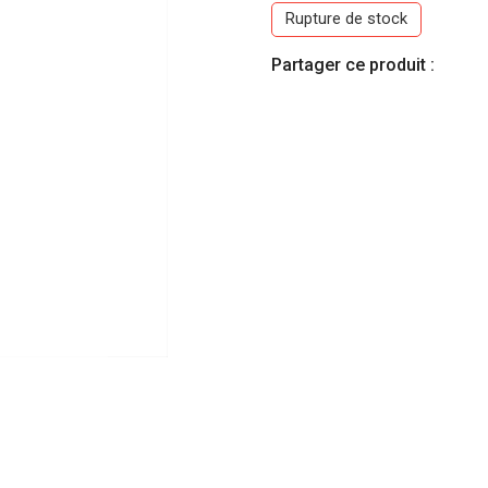
Rupture de stock
était :
est
Partager ce produit :
1000 DA.
80