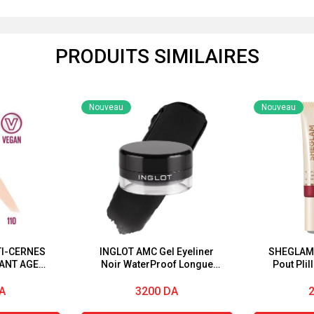
PRODUITS SIMILAIRES
Nouveau
Nouveau
TI-CERNES
INGLOT AMC Gel Eyeliner
SHEGLAM B
TANT AGE
Noir WaterProof Longue
Pout PIil
RECTEUR
Tenue
AGE
A
3200
DA