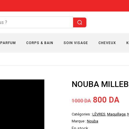
PARFUM
CORPS & BAIN
SOIN VISAGE
CHEVEUX
K
NOUBA MILLEB
Le
Le
800
DA
1000
DA
prix
pri
Catégories :
LÈVRES
,
Maquillage
,
Marque :
Nouba
initial
ac
En stock