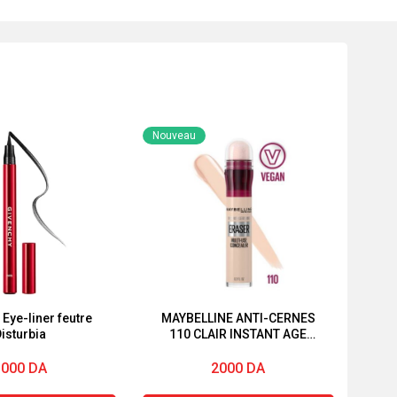
Nouveau
Eye-liner feutre
MAYBELLINE ANTI-CERNES
isturbia
110 CLAIR INSTANT AGE
REWIND® CORRECTEUR
MULTI-USAGE
3000
DA
2000
DA