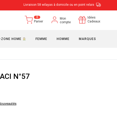
Livraison 58 wilayas à domicile ou en point relais
0
Idées
Mon
Panier
Cadeaux
compte
-ZONE HOME
FEMME
HOMME
MARQUES
ACI N°57
x
Nouveautés
tuel