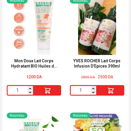
Nouveau
Nouveau
Mon Doux Lait Corps
YVES ROCHER Lait Corps
Hydratant BIO Huiles de
Infusion D’Epices 390ml
Monoï & Macadamia
200ml Energie Fruit
Le
Le
1200
DA
2500
DA
2800
DA
prix
prix
initial
actuel
quantité
quantité
était :
est :
2800 DA.
2500 DA.
de
de
Mon
YVES
Doux
ROCHER
Nouveau
Nouveau
Lait
Lait
Corps
Corps