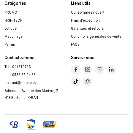
Catégories
CHEVEUX
Liens utils
COLORÉS
PROMO
Qui sommes nous ?
HIGH-TECH
Frais d'expedition
optique
Garanties et retours
Maquillage
Conditions générales de vente
Parfum
FAQs
Contactez-nous
Suivez-nous
Tel :
041510713
0553 63 04 68
contact@k-zone.dz
Adresse :
Avenue des Martyrs, ZI
N°3 Es-Senia - ORAN