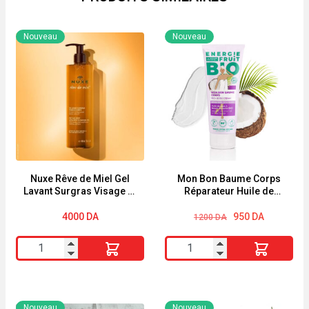
Nouveau
Nouveau
Nuxe Rêve de Miel Gel
Mon Bon Baume Corps
Lavant Surgras Visage et
Réparateur Huile de
Corps 400ml
Coco & Beurre de Karité
200 ml Energie Fruit Bio
Le
Le
4000
DA
950
DA
1200
DA
prix
prix
initial
actuel
quantité
quantité
était :
est :
1200 DA.
950 DA.
de
de
Nuxe
Mon
Rêve
Bon
Nouveau
Nouveau