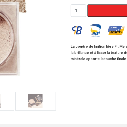
quantité
de
Maybelline
Fit
Me
Poudre
La poudre de finition libre Fit M
la brillance et à lisser la textur
libre
minérale apporte la touche finale
N°20