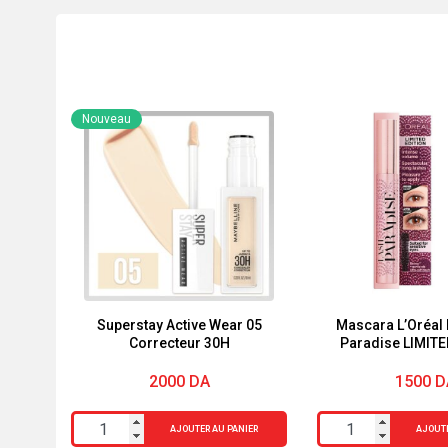
Nouveau
Superstay Active Wear 05
Mascara L’Oréal 
Correcteur 30H
Paradise LIMITE
2000
DA
1500
D
quantité
quantité
AJOUTER AU PANIER
AJOUTE