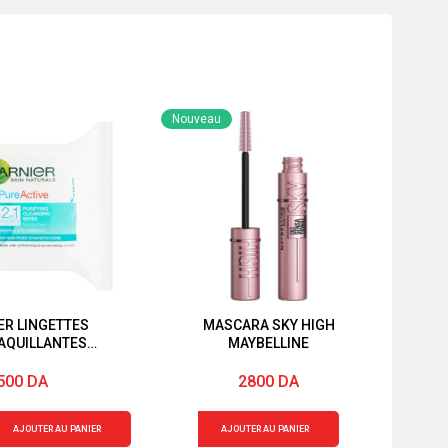
Nouveau
ER LINGETTES
MASCARA SKY HIGH
AQUILLANTES
MAYBELLINE
IFIANTES »
TIVE » « 2EN1 »
500
DA
2800
DA
quantité
AJOUTER AU PANIER
AJOUTER AU PANIER