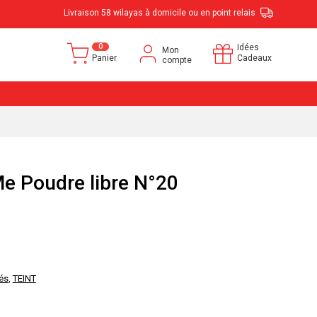
Livraison 58 wilayas à domicile ou en point relais
0
Idées
Mon
Panier
Cadeaux
compte
Me Poudre libre N°20
és
,
TEINT