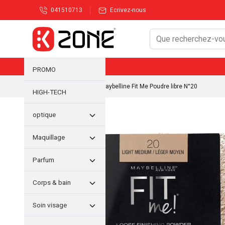
041510713
Ecrivez-nous
PROMO
Accueil
/
Maquillage
/ Maybelline Fit Me Poudre libre N°20
HIGH-TECH
optique
Maquillage
Parfum
Corps & bain
Soin visage