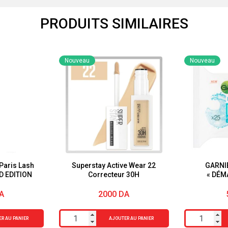
PRODUITS SIMILAIRES
Nouveau
Nouveau
Paris Lash
Superstay Active Wear 22
GARNI
D EDITION
Correcteur 30H
« DÉM
PUR
« PUREAC
A
2000
DA
quantité
quantité
R AU PANIER
AJOUTER AU PANIER