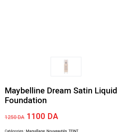
Maybelline Dream Satin Liquid
Foundation
Le
Le
1100
DA
1250
DA
prix
prix
Catégories :
Maquillage
,
Nouveautés
,
TEINT