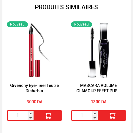
PRODUITS SIMILAIRES
Nouveau
Nouveau
Givenchy Eye-liner feutre
MASCARA VOLUME
Disturbia
GLAMOUR EFFET PUSH
UP BLACK SERUM
BOURJOIS
3000
DA
1300
DA
quantité
quantité
de
de
Givenchy
MASCARA