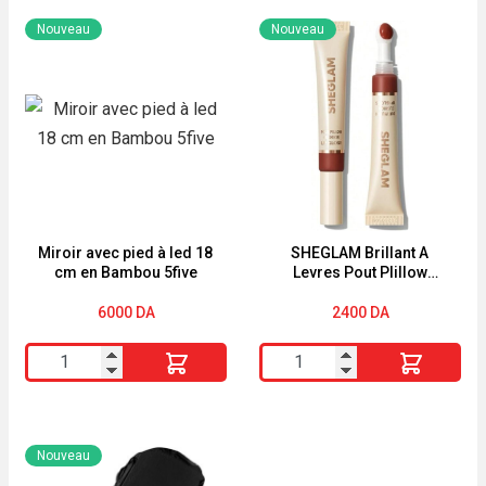
Eye-
VOLUME
Nouveau
Nouveau
liner
GLAMOUR
feutre
EFFET
Disturbia
PUSH
UP
BLACK
SERUM
BOURJOIS
Miroir avec pied à led 18
SHEGLAM Brillant A
cm en Bambou 5five
Levres Pout PIillow
Cushion CAT NAP
6000
DA
2400
DA
quantité
quantité
de
de
Miroir
SHEGLAM
avec
Brillant
Nouveau
pied
A