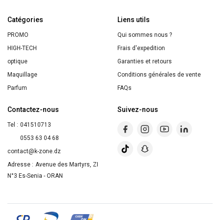
WaterProof
Catégories
Longue
Liens utils
Tenue
PROMO
Qui sommes nous ?
HIGH-TECH
Frais d'expedition
optique
Garanties et retours
Maquillage
Conditions générales de vente
Parfum
FAQs
Contactez-nous
Suivez-nous
Tel :
041510713
0553 63 04 68
contact@k-zone.dz
Adresse :
Avenue des Martyrs, ZI
N°3 Es-Senia - ORAN