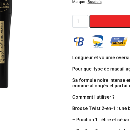
Marque :
Bourjois
quantité
de
Mascara
Twist
Up
The
Longueur et volume oversize
Volume
Pour quel type de maquilla
Mascara
Sa formule noire intense et
Ultra
comme allongés et parfai
Black
BOURJOIS
Comment l’utiliser ?
Brosse Twist 2-en-1 : une 
– Position 1 : étire et sépa