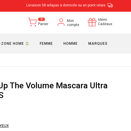
Livraison 58 wilayas à domicile ou en point relais
0
Idées
Mon
Panier
Cadeaux
compte
-ZONE HOME
FEMME
HOMME
MARQUES
Up The Volume Mascara Ultra
S
YEUX