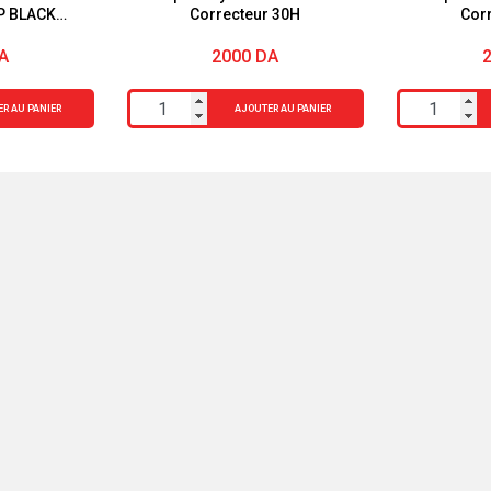
P BLACK
Correcteur 30H
Cor
RJOIS
A
2000
DA
quantité
quantité
R AU PANIER
AJOUTER AU PANIER
de
de
Superstay
Superstay
Active
Active
Wear
Wear
05
22
Correcteur
Correcteur
30H
30H