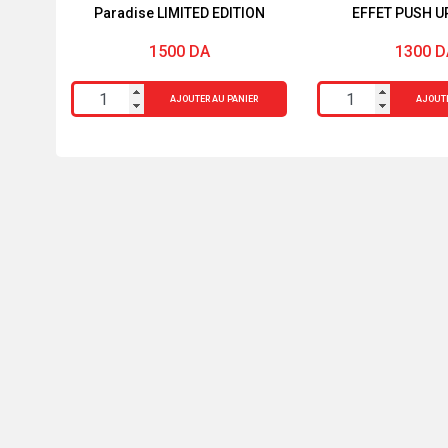
Paradise LIMITED EDITION
EFFET PUSH U
SERUM BOU
1500
DA
1300
D
quantité
quantité
AJOUTER AU PANIER
AJOUTE
de
de
Mascara
MASCARA
L'Oréal
VOLUME
Paris
GLAMOUR
Lash
EFFET
Paradise
PUSH
LIMITED
UP
EDITION
BLACK
SERUM
BOURJOIS