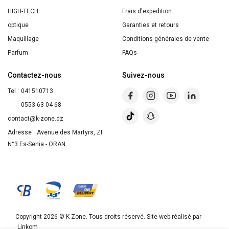
de
HIGH-TECH
Frais d'expedition
Peaux
optique
Garanties et retours
-
Maquillage
Conditions générales de vente
150
Parfum
FAQs
Ml
Contactez-nous
Suivez-nous
Tel :
041510713
0553 63 04 68
contact@k-zone.dz
Adresse :
Avenue des Martyrs, ZI
N°3 Es-Senia - ORAN
Copyright 2026 ©
K-Zone
. Tous droits réservé. Site web réalisé par
Linkom