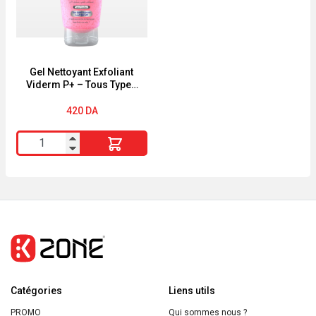
TERNE
Peau
"
Sèches
Gel Nettoyant Exfoliant
Viderm P+ – Tous Types
de Peaux – 150 Ml
420
DA
quantité
de
Gel
Nettoyant
Exfoliant
Viderm
P+
-
Catégories
Tous
Liens utils
Types
PROMO
Qui sommes nous ?