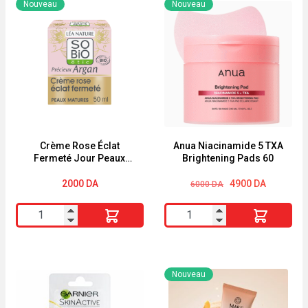
Nouveau
Nouveau
Crème Rose Éclat
Anua Niacinamide 5 TXA
Fermeté Jour Peaux
Brightening Pads 60
Matures Huile d’Argan
Collagène végétal
Le
Le
2000
DA
4900
DA
6000
DA
prix
prix
Précieux Argan SO BiO
initial
actuel
quantité
quantité
était :
est :
6000 DA.
4900 DA.
de
de
Crème
Anua
Rose
Niacinamide
Nouveau
Éclat
5
Fermeté
TXA