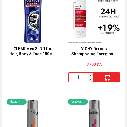
CLEAR Men 3 IN 1 for
VICHY Dercos
Hair, Body & Face 180ML-
Shampooing Énergisant
360ML
Anti-Chute 200 ml
3700
DA
quantité
de
VICHY
Dercos
Nouveau
Nouveau
Shampooing
Énergisant
Anti-