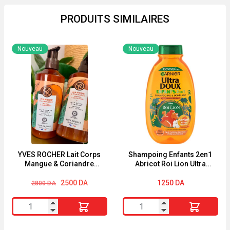
PRODUITS SIMILAIRES
Nouveau
Nouveau
YVES ROCHER Lait Corps
Shampoing Enfants 2en1
Mangue & Coriandre
Abricot Roi Lion Ultra
390ml
Doux 250ml
Le
Le
2500
DA
1250
DA
2800
DA
prix
prix
initial
actuel
quantité
quantité
était :
est :
2800 DA.
2500 DA.
de
de