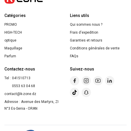
BIO
Fleur
Catégories
de
Liens utils
Coton
PROMO
Qui sommes nous ?
&
HIGH-TECH
Frais d'expedition
Aloe
optique
Garanties et retours
Vera
Maquillage
Conditions générales de vente
BIO
Parfum
FAQs
Energie
Contactez-nous
Suivez-nous
Fruit
Tel :
041510713
200ml
0553 63 04 68
contact@k-zone.dz
Adresse :
Avenue des Martyrs, ZI
N°3 Es-Senia - ORAN