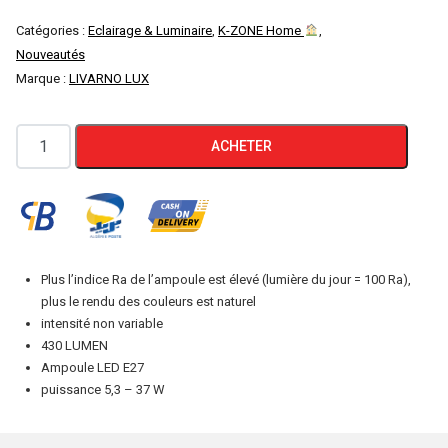
Catégories :
Eclairage & Luminaire
,
K-ZONE Home
,
Nouveautés
Marque :
LIVARNO LUX
quantité
ACHETER
de
LIVARNOLUX
LED
LAMPE
430LUMEN
Plus l’indice Ra de l’ampoule est élevé (lumière du jour = 100 Ra),
37
plus le rendu des couleurs est naturel
W
intensité non variable
430 LUMEN
E27
Ampoule LED E27
puissance 5,3 – 37 W