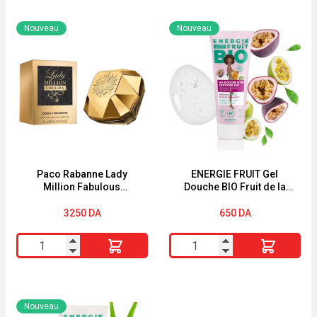
YVES
Shampoing
ROCHER
Enfants
Nouveau
Nouveau
Lait
2en1
Corps
Abricot
Mangue
Roi
&
Lion
Coriandre
Ultra
390ml
Doux
250ml
Paco Rabanne Lady
ENERGIE FRUIT Gel
Million Fabulous
Douche BIO Fruit de la
miniatuur (5ml) EDP
Passion & Aloe Vera bio
200ML
3250
DA
650
DA
quantité
quantité
de
de
Paco
ENERGIE
Rabanne
FRUIT
Nouveau