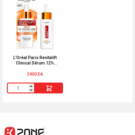
Tapis
ADDICTION
a
80
Langer
ML
Naissance
EAU
DE
PARFUM
L’Oréal Paris Revitalift
Clinical Sérum 12%
Vitamine C Pure
3400
DA
quantité
de
L’Oréal
Paris
Revitalift
Clinical