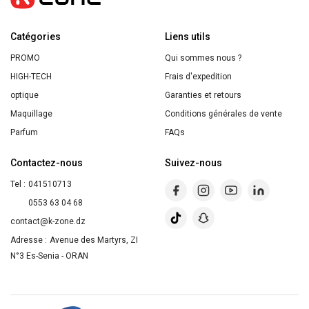
Sérum
12%
Catégories
Vitamine
Liens utils
C
PROMO
Qui sommes nous ?
Pure
HIGH-TECH
Frais d'expedition
optique
Garanties et retours
Maquillage
Conditions générales de vente
Parfum
FAQs
Contactez-nous
Suivez-nous
Tel :
041510713
0553 63 04 68
contact@k-zone.dz
Adresse :
Avenue des Martyrs, ZI
N°3 Es-Senia - ORAN