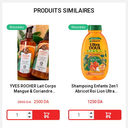
PRODUITS SIMILAIRES
Nouveau
Nouveau
YVES ROCHER Lait Corps
Shampoing Enfants 2en1
Mangue & Coriandre
Abricot Roi Lion Ultra
390ml
Doux 250ml
Le
Le
2500
DA
1250
DA
2800
DA
prix
prix
initial
actuel
quantité
quantité
était :
est :
2800 DA.
2500 DA.
de
de