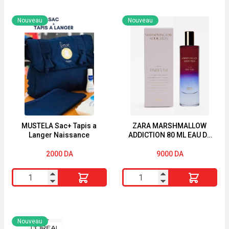
YVES
Shampoing
ROCHER
Enfants
Nouveau
Nouveau
Lait
2en1
Corps
Abricot
Mangue
Roi
&
Lion
Coriandre
Ultra
390ml
Doux
250ml
MUSTELA Sac+ Tapis a
ZARA MARSHMALLOW
Langer Naissance
ADDICTION 80 ML EAU DE
PARFUM
2000
DA
9000
DA
quantité
quantité
de
de
MUSTELA
ZARA
Sac+
MARSHMALLOW
Nouveau