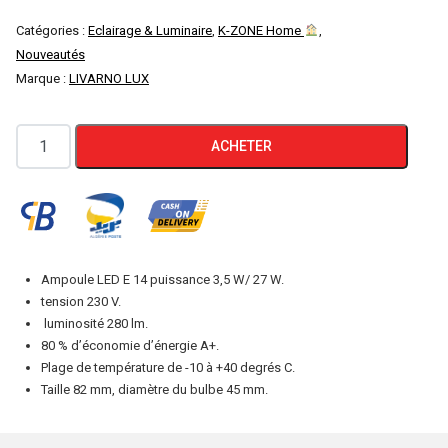
Catégories :
Eclairage & Luminaire
,
K-ZONE Home
,
Nouveautés
Marque :
LIVARNO LUX
quantité
ACHETER
de
LIVARNO
LUX
LED
LAMPE
Ampoule LED E 14 puissance 3,5 W/ 27 W.
E14
tension 230 V.
280
luminosité 280 lm.
80 % d’économie d’énergie A+.
LUMEN
Plage de température de -10 à +40 degrés C.
27W
Taille 82 mm, diamètre du bulbe 45 mm.