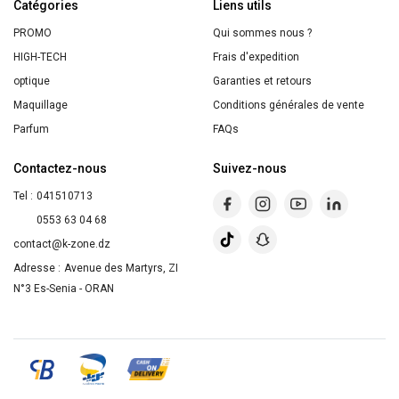
Catégories
de
Liens utils
Mangue
PROMO
Qui sommes nous ?
&
HIGH-TECH
Frais d'expedition
Huile
optique
Garanties et retours
d'Argan
Maquillage
Conditions générales de vente
Energie
Parfum
FAQs
Fruit
Contactez-nous
Suivez-nous
200ml
Tel :
041510713
0553 63 04 68
contact@k-zone.dz
Adresse :
Avenue des Martyrs, ZI
N°3 Es-Senia - ORAN