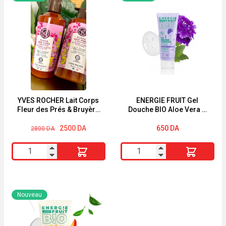
Fluoride
Paraffine
Coolmint
Pierre
500ml
Fabre
crème
250g
YVES ROCHER Lait Corps
ENERGIE FRUIT Gel
Fleur des Prés & Bruyère
Douche BIO Aloe Vera &
390ml
Fleur de Verveine 200ML
Le
Le
2500
DA
650
DA
2800
DA
prix
prix
initial
actuel
quantité
quantité
était :
est :
2800 DA.
2500 DA.
de
de
YVES
ENERGIE
ROCHER
FRUIT
Nouveau
Lait
Gel
Corps
Douche