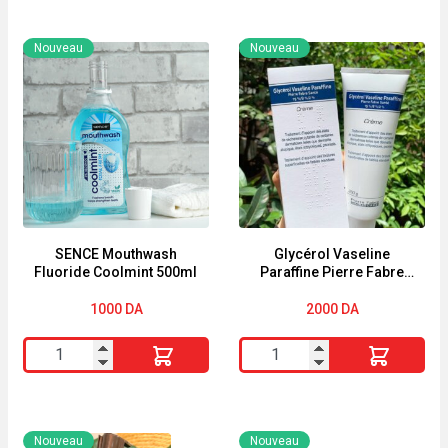
Nouveau
Nouveau
SENCE Mouthwash
Glycérol Vaseline
Fluoride Coolmint 500ml
Paraffine Pierre Fabre
crème 250g
1000
DA
2000
DA
quantité
quantité
de
de
SENCE
Glycérol
Mouthwash
Vaseline
Nouveau
Nouveau