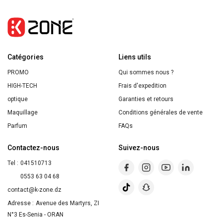
Lift+
Végétal
Actif
-
Catégories
Soin
Liens utils
des
PROMO
Qui sommes nous ?
Yeux
HIGH-TECH
Frais d'expedition
Anti-
optique
Garanties et retours
Rides
Maquillage
Conditions générales de vente
-
Parfum
FAQs
-
Contactez-nous
Suivez-nous
Soin
Tel :
041510713
Anti-
0553 63 04 68
Age
contact@k-zone.dz
-
Adresse :
Avenue des Martyrs, ZI
Acide
N°3 Es-Senia - ORAN
Hyaluronique