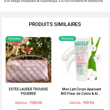
d’un sillage chaleureux et sophistiqué, à la fois moderne et intemporel.
PRODUITS SIMILAIRES
Nouveau
Nouveau
ESTEE LAUDER TROUSSE
Mon Lait Corps Apaisant
POUDREE
BIO Fleur de Coton & Aloe
Vera BIO Energie Fruit
Le
Le
Le
Le
200ml
1500
DA
950
DA
3000
DA
1200
DA
prix
prix
prix
prix