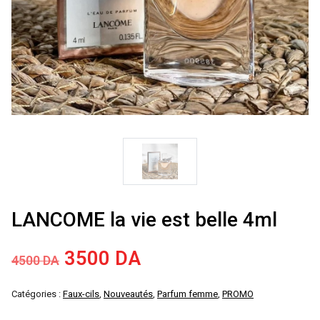
LANCOME la vie est belle 4ml
Le
Le
3500
DA
4500
DA
prix
prix
Catégories :
Faux-cils
,
Nouveautés
,
Parfum femme
,
PROMO