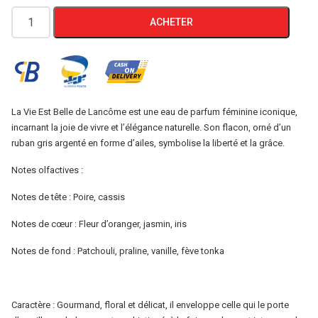
initial
actuel
quantité
ACHETER
était :
est :
de
LANCOME
4500 DA.
3500 DA.
la
vie
est
La Vie Est Belle de Lancôme est une eau de parfum féminine iconique,
incarnant la joie de vivre et l’élégance naturelle. Son flacon, orné d’un
belle
ruban gris argenté en forme d’ailes, symbolise la liberté et la grâce.
4ml
Notes olfactives :
Notes de tête : Poire, cassis
Notes de cœur : Fleur d’oranger, jasmin, iris
Notes de fond : Patchouli, praline, vanille, fève tonka
Caractère : Gourmand, floral et délicat, il enveloppe celle qui le porte