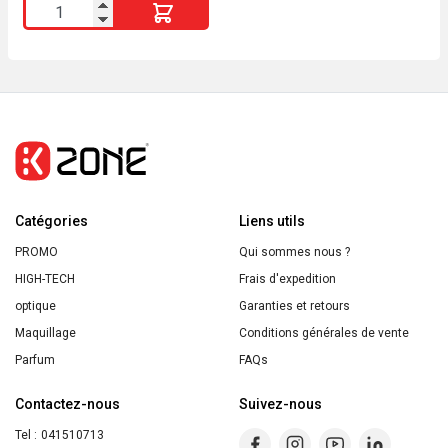
quantité
SO
de
BiO
ĽORÉAL
PARIS
REVITALIFT
LASER
PUR
RÉTINOL
Catégories
SÉRUM
Liens utils
NUIT
PROMO
Qui sommes nous ?
30ML
HIGH-TECH
Frais d'expedition
optique
Garanties et retours
Maquillage
Conditions générales de vente
Parfum
FAQs
Contactez-nous
Suivez-nous
Tel :
041510713