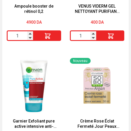
Ampoule booster de
VENUS VIDERM GEL
rétinol 0,2
NETTOYANT PURIFIANT
150ML
4900
DA
400
DA
quantité
quantité
de
de
Ampoule
VENUS
booster
VIDERM
Nouveau
de
GEL
rétinol
NETTOYANT
0,2
PURIFIANT
150ML
Garnier Exfoliant pure
Crème Rose Éclat
active intensive anti-
Fermeté Jour Peaux