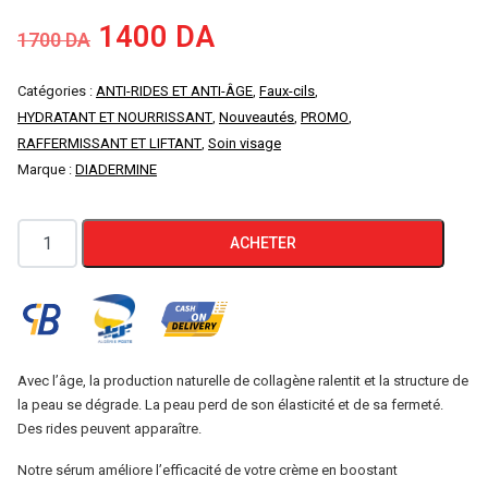
Le
Le
1400
DA
1700
DA
prix
prix
Catégories :
ANTI-RIDES ET ANTI-ÂGE
,
Faux-cils
,
HYDRATANT ET NOURRISSANT
,
Nouveautés
,
PROMO
,
initial
actuel
RAFFERMISSANT ET LIFTANT
,
Soin visage
Marque :
DIADERMINE
était :
est :
1700 DA.
1400 DA.
quantité
ACHETER
de
DIADERMINE
LIFT+
SÉRUM
LISSANT
Avec l’âge, la production naturelle de collagène ralentit et la structure de
la peau se dégrade. La peau perd de son élasticité et de sa fermeté.
COMPLEXE
Des rides peuvent apparaître.
PRO-
COLLAGENE
Notre sérum améliore l’efficacité de votre crème en boostant