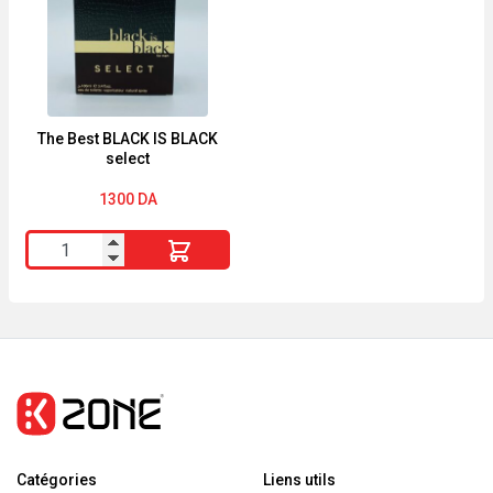
in
Yozakura
Love
de
Rochas
4,5ml
The Best BLACK IS BLACK
select
1300
DA
quantité
de
The
Best
BLACK
IS
BLACK
select
Catégories
Liens utils