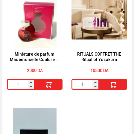
Explorer
BREAK
Ultra
120ml
Bleu
Eau
de
Parfum
Homme-
Miniature de parfum
RITUALS COFFRET THE
Mademoiselle Couture in
Ritual of Yozakura
4.5ml-
Love de Rochas 4,5ml
2000
DA
10500
DA
quantité
quantité
de
de
Miniature
RITUALS
de
COFFRET
parfum
THE
Mademoiselle
Ritual
Couture
of