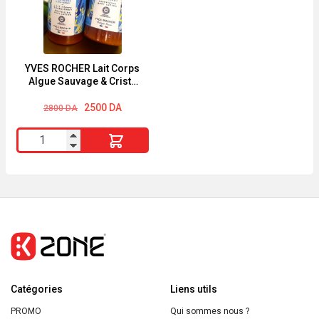
390ml
Huiles
de
Monoï
&
YVES ROCHER Lait Corps
Algue Sauvage & Criste
Macadamia
Marine 390ml
200ml
Le
Le
2500
DA
2800
DA
prix
prix
Energie
initial
actuel
quantité
était :
est :
Fruit
2800 DA.
2500 DA.
de
YVES
ROCHER
Lait
Corps
Algue
Sauvage
Catégories
&
Liens utils
Criste
PROMO
Qui sommes nous ?