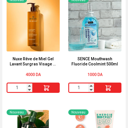
Nuxe Rêve de Miel Gel
SENCE Mouthwash
Lavant Surgras Visage et
Fluoride Coolmint 500ml
Corps 400ml
4000
DA
1000
DA
quantité
quantité
de
de
Nuxe
SENCE
Rêve
Mouthwash
Nouveau
Nouveau
de
Fluoride
Miel
Coolmint