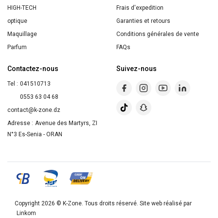
Marine
HIGH-TECH
Frais d'expedition
390ml
optique
Garanties et retours
Maquillage
Conditions générales de vente
Parfum
FAQs
Contactez-nous
Suivez-nous
Tel :
041510713
0553 63 04 68
contact@k-zone.dz
Adresse :
Avenue des Martyrs, ZI
N°3 Es-Senia - ORAN
Copyright 2026 ©
K-Zone
. Tous droits réservé. Site web réalisé par
Linkom