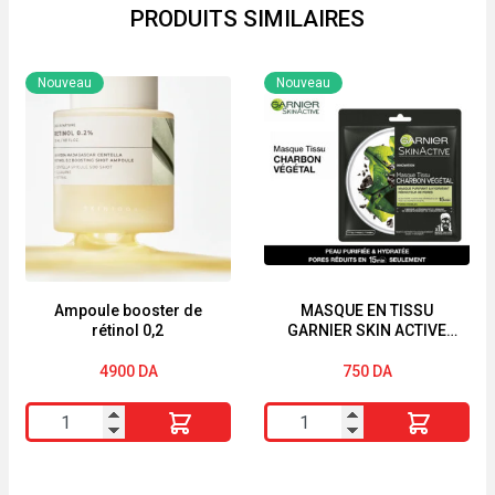
PRODUITS SIMILAIRES
Nouveau
Nouveau
Ampoule booster de
MASQUE EN TISSU
rétinol 0,2
GARNIER SKIN ACTIVE
« CHARBON VÉGÉTAL »
4900
DA
750
DA
quantité
quantité
de
de
Ampoule
MASQUE