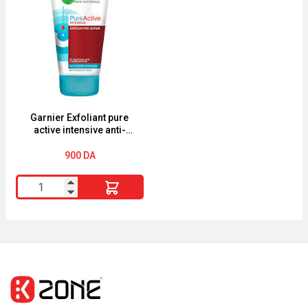
"JUICY
Soin
PEEL"
Anti-
"TEINT
Imperfections
TERNE
Correcteur
"
Intensif
30
ml
Garnier Exfoliant pure
active intensive anti-
blackhead
900
DA
quantité
de
Garnier
Exfoliant
pure
active
intensive