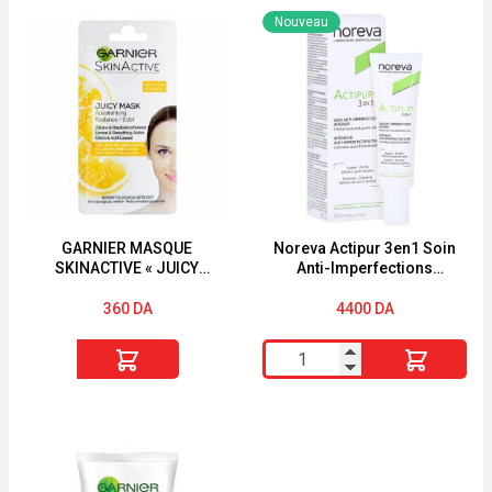
booster
EN
Nouveau
de
TISSU
rétinol
GARNIER
0,2
SKIN
ACTIVE
"CHARBON
VÉGÉTAL"
GARNIER MASQUE
Noreva Actipur 3en1 Soin
SKINACTIVE « JUICY
Anti-Imperfections
PEEL » « TEINT TERNE «
Correcteur Intensif 30 ml
360
DA
4400
DA
quantité
quantité
de
de
GARNIER
Noreva
MASQUE
Actipur
SKINACTIVE
3en1