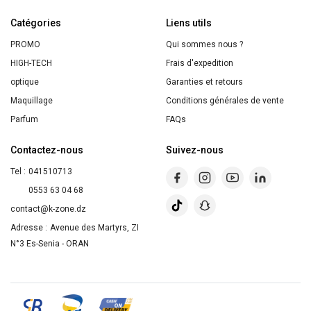
anti-
Catégories
blackhead
Liens utils
PROMO
Qui sommes nous ?
HIGH-TECH
Frais d'expedition
optique
Garanties et retours
Maquillage
Conditions générales de vente
Parfum
FAQs
Contactez-nous
Suivez-nous
Tel :
041510713
0553 63 04 68
contact@k-zone.dz
Adresse :
Avenue des Martyrs, ZI
N°3 Es-Senia - ORAN