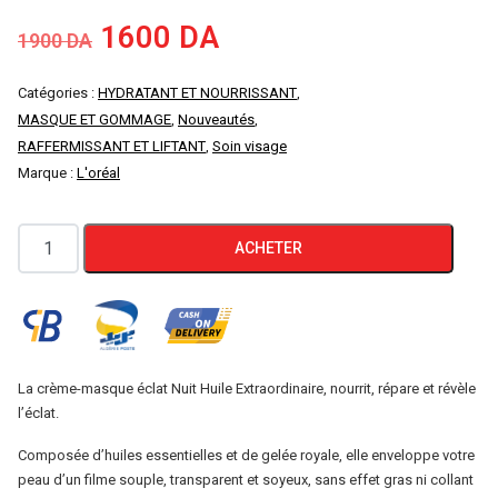
Le
Le
1600
DA
1900
DA
prix
prix
Catégories :
HYDRATANT ET NOURRISSANT
,
MASQUE ET GOMMAGE
,
Nouveautés
,
initial
actuel
RAFFERMISSANT ET LIFTANT
,
Soin visage
Marque :
L'oréal
était :
est :
1900 DA.
1600 DA.
quantité
ACHETER
de
Huile
Extraordinaire
Crème
Masque
La crème-masque éclat Nuit Huile Extraordinaire, nourrit, répare et révèle
l’éclat.
Éclat
Nuit
Composée d’huiles essentielles et de gelée royale, elle enveloppe votre
50ml
peau d’un filme souple, transparent et soyeux, sans effet gras ni collant