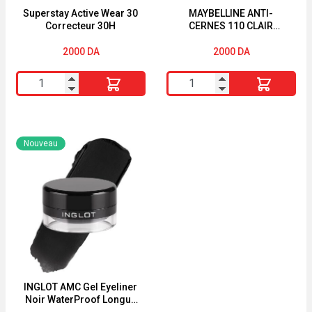
Superstay Active Wear 30
MAYBELLINE ANTI-
Correcteur 30H
CERNES 110 CLAIR
INSTANT AGE REWIND®
CORRECTEUR MULTI-
2000
DA
2000
DA
USAGE
quantité
quantité
de
de
Superstay
MAYBELLINE
Active
ANTI-
Nouveau
Wear
CERNES
30
110
Correcteur
CLAIR
30H
INSTANT
AGE
REWIND®
CORRECTEUR
MULTI-
INGLOT AMC Gel Eyeliner
Noir WaterProof Longue
USAGE
Tenue