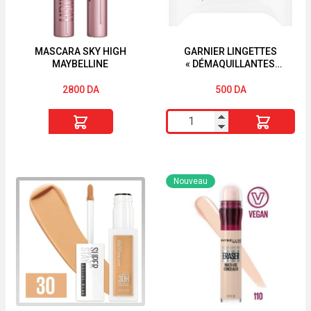
MASCARA SKY HIGH
GARNIER LINGETTES
MAYBELLINE
« DÉMAQUILLANTES
PURIFIANTES »
« PUREACTIVE » « 2EN1 »
2800
DA
500
DA
quantité
quantité
de
de
MASCARA
GARNIER
SKY
LINGETTES
Nouveau
HIGH
"DÉMAQUILLANTES
MAYBELLINE
PURIFIANTES"
"PUREACTIVE"
"2EN1"