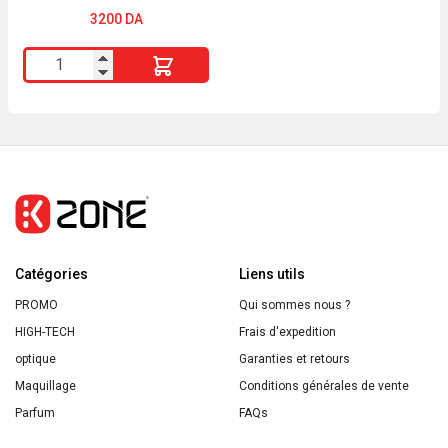
3200
DA
quantité
de
INGLOT
AMC
Gel
Eyeliner
Noir
WaterProof
Catégories
Longue
Liens utils
Tenue
PROMO
Qui sommes nous ?
HIGH-TECH
Frais d'expedition
optique
Garanties et retours
Maquillage
Conditions générales de vente
Parfum
FAQs