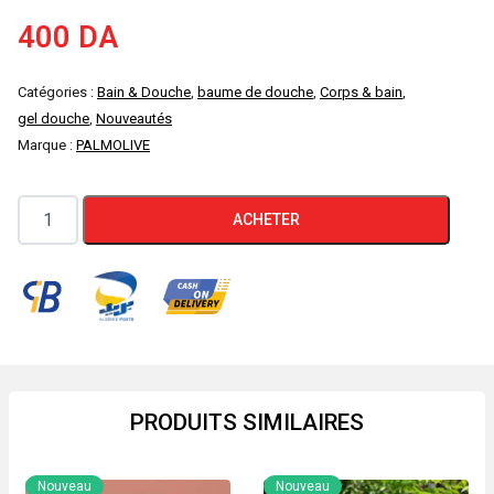
400
DA
Catégories :
Bain & Douche
,
baume de douche
,
Corps & bain
,
gel douche
,
Nouveautés
Marque :
PALMOLIVE
quantité
ACHETER
de
Gel
douche
Palmolive
nature,
250
ml,
PRODUITS SIMILAIRES
hydratation
intensive,
Nouveau
Nouveau