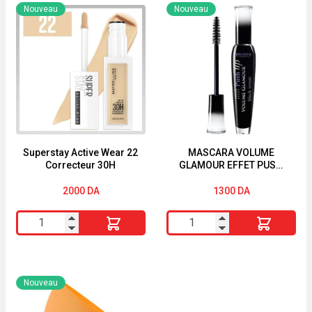
Active
avec
Nouveau
Nouveau
Wear
pied
30
à
Correcteur
led
30H
18
cm
en
Bambou
5five
Superstay Active Wear 22
MASCARA VOLUME
Correcteur 30H
GLAMOUR EFFET PUSH
UP BLACK SERUM
BOURJOIS
2000
DA
1300
DA
quantité
quantité
de
de
Superstay
MASCARA
Active
VOLUME
Nouveau
Wear
GLAMOUR