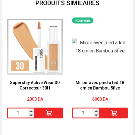
PRODUITS SIMILAIRES
Nouveau
Superstay Active Wear 30
Miroir avec pied à led 18
Correcteur 30H
cm en Bambou 5five
2000
DA
6000
DA
quantité
quantité
de
de
Superstay
Miroir