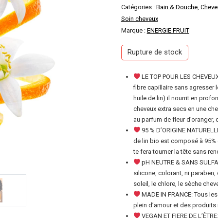
Catégories :
Bain & Douche
,
Cheve
Soin cheveux
Marque :
ENERGIE FRUIT
Rupture de stock
LE TOP POUR LES CHEVEUX E
fibre capillaire sans agresser l
huile de lin) il nourrit en pr
cheveux extra secs en une che
au parfum de fleur d’oranger, 
95 % D’ORIGINE NATURELLE :
de lin bio est composé à 95% d
te fera tourner la tête sans ren
pH NEUTRE & SANS SULFATES
silicone, colorant, ni paraben
soleil, le chlore, le sèche che
MADE IN FRANCE: Tous les p
plein d’amour et des produits 
VEGAN ET FIERE DE L’ÊTRE: L