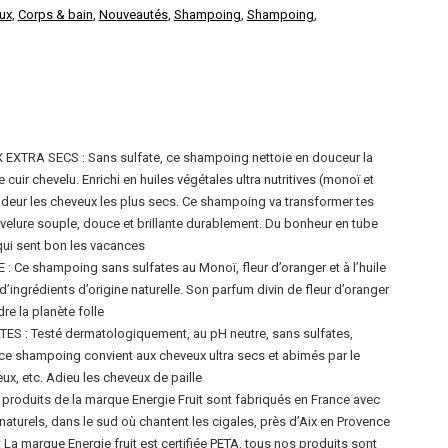
ux
,
Corps & bain
,
Nouveautés
,
Shampoing
,
Shampoing
,
XTRA SECS : Sans sulfate, ce shampoing nettoie en douceur la
e cuir chevelu. Enrichi en huiles végétales ultra nutritives (monoï et
ofondeur les cheveux les plus secs. Ce shampoing va transformer tes
velure souple, douce et brillante durablement. Du bonheur en tube
qui sent bon les vacances
 Ce shampoing sans sulfates au Monoï, fleur d’oranger et à l’huile
’ingrédients d’origine naturelle. Son parfum divin de fleur d’oranger
dre la planète folle
 : Testé dermatologiquement, au pH neutre, sans sulfates,
, ce shampoing convient aux cheveux ultra secs et abimés par le
veux, etc. Adieu les cheveux de paille
roduits de la marque Energie Fruit sont fabriqués en France avec
naturels, dans le sud où chantent les cigales, près d’Aix en Provence
a marque Energie fruit est certifiée PETA, tous nos produits sont