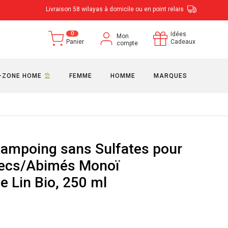
Livraison 58 wilayas à domicile ou en point relais
0
Idées
Mon
Panier
Cadeaux
compte
-ZONE HOME
FEMME
HOMME
MARQUES
hampoing sans Sulfates pour
Secs/Abimés Monoï
e Lin Bio, 250 ml