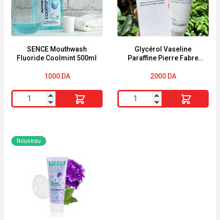
&
CHEVEUX
Criste
COLORÉS
Marine
390ml
SENCE Mouthwash
Glycérol Vaseline
Fluoride Coolmint 500ml
Paraffine Pierre Fabre
crème 250g
1000
DA
2000
DA
quantité
quantité
de
de
SENCE
Glycérol
Mouthwash
Vaseline
Nouveau
Fluoride
Paraffine
Coolmint
Pierre
500ml
Fabre
crème
250g