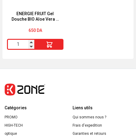
ENERGIE FRUIT Gel
Douche BIO Aloe Vera &
Fleur de Verveine 200ML
650
DA
quantité
de
ENERGIE
FRUIT
Gel
Douche
BIO
Aloe
Catégories
Vera
Liens utils
&
PROMO
Qui sommes nous ?
Fleur
HIGH-TECH
Frais d'expedition
de
optique
Garanties et retours