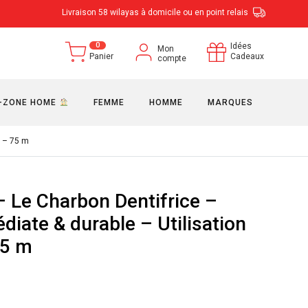
Livraison 58 wilayas à domicile ou en point relais
0
Idées
Mon
Panier
Cadeaux
compte
-ZONE HOME
FEMME
HOMME
MARQUES
e – 75 m
 Le Charbon Dentifrice –
iate & durable – Utilisation
75 m