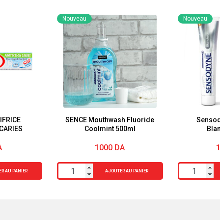
Nouveau
Nouveau
IFRICE
SENCE Mouthwash Fluoride
Sensod
CARIES
Coolmint 500ml
Bla
A
1000
DA
quantité
quantité
R AU PANIER
AJOUTER AU PANIER
de
de
SENCE
Sensodyne
Mouthwash
Dentifrice