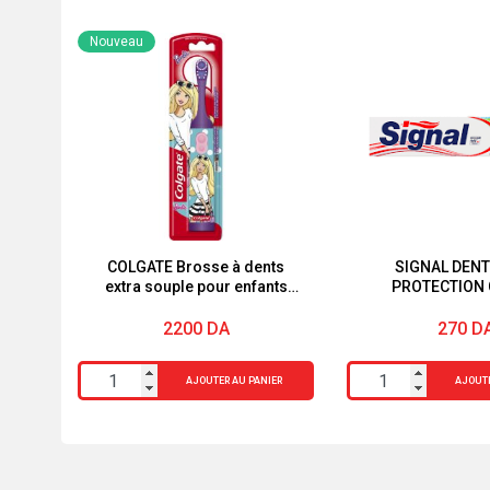
Nouveau
COLGATE Brosse à dents
SIGNAL DENT
extra souple pour enfants
PROTECTION 
Barbie
2200
DA
270
D
quantité
quantité
AJOUTER AU PANIER
AJOUTE
de
de
COLGATE
SIGNAL
Brosse
DENTIFRICE