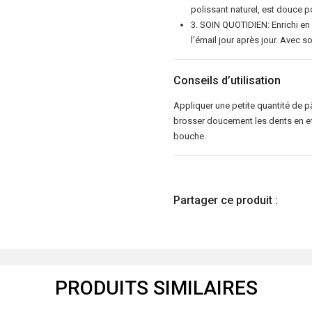
Utilisation
polissant naturel, est douce po
quotidienne
3. SOIN QUOTIDIEN: Enrichi en f
-
l’émail jour après jour. Avec s
75
m
Conseils d’utilisation
Appliquer une petite quantité de 
brosser doucement les dents en e
bouche.
Partager ce produit :
PRODUITS SIMILAIRES