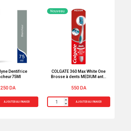
Nouveau
yne Dentifrice
COLGATE 360 ​​Max White One
ncheur75Ml
Brosse à dents MEDIUM anti-
taches
1250
DA
550
DA
quantité
AJOUTER AU PANIER
AJOUTER AU PANIER
de
COLGATE
360