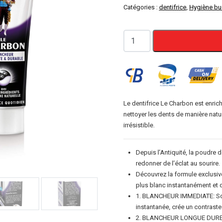
Catégories :
dentifrice
,
Hygiène bu
quantité
de
Email
Diamant
-
Le
Le dentifrice Le Charbon est enrich
nettoyer les dents de manière nature
Charbon
irrésistible.
Dentifrice
-
Depuis l’Antiquité, la poudre d
Blancheur
redonner de l’éclat au sourire.
immédiate
Découvrez la formule exclusive
&
plus blanc instantanément et 
durable
1. BLANCHEUR IMMEDIATE: Son 
instantanée, crée un contraste
-
2. BLANCHEUR LONGUE DUREE: C