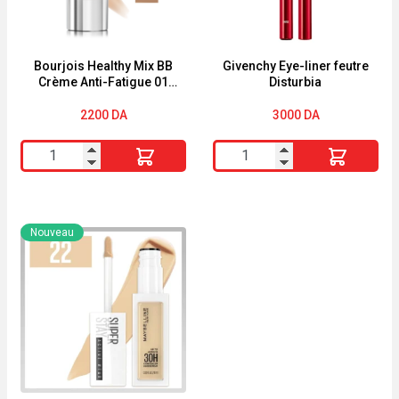
REWIND®
CORRECTEUR
MULTI-
Bourjois Healthy Mix BB
Givenchy Eye-liner feutre
Crème Anti-Fatigue 01
Disturbia
USAGE
Clair
2200
DA
3000
DA
quantité
quantité
de
de
Bourjois
Givenchy
Healthy
Eye-
Nouveau
Mix
liner
BB
feutre
Crème
Disturbia
Anti-
Fatigue
01
Clair