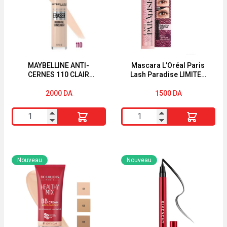
MAYBELLINE ANTI-
Mascara L’Oréal Paris
CERNES 110 CLAIR
Lash Paradise LIMITED
INSTANT AGE REWIND®
EDITION
CORRECTEUR MULTI-
2000
DA
1500
DA
USAGE
quantité
quantité
de
de
MAYBELLINE
Mascara
ANTI-
L'Oréal
Nouveau
Nouveau
CERNES
Paris
110
Lash
CLAIR
Paradise
INSTANT
LIMITED
AGE
EDITION