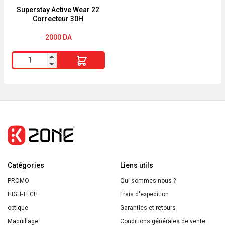
Superstay Active Wear 22
Correcteur 30H
2000
DA
quantité
de
Superstay
Active
Wear
22
Correcteur
30H
Catégories
Liens utils
PROMO
Qui sommes nous ?
HIGH-TECH
Frais d'expedition
optique
Garanties et retours
Maquillage
Conditions générales de vente