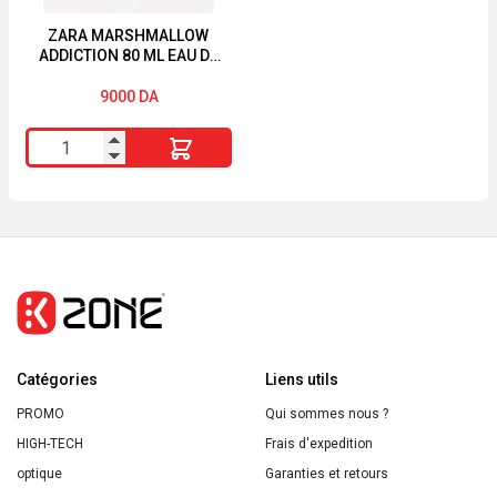
Bio
sans
ZARA MARSHMALLOW
ADDICTION 80 ML EAU DE
Silicone
PARFUM
300ml
9000
DA
quantité
de
ZARA
MARSHMALLOW
ADDICTION
80
ML
EAU
Catégories
DE
Liens utils
PARFUM
PROMO
Qui sommes nous ?
HIGH-TECH
Frais d'expedition
optique
Garanties et retours