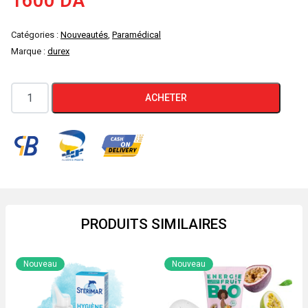
1600
DA
Catégories :
Nouveautés
,
Paramédical
Marque :
durex
quantité
ACHETER
de
Durex
Extra
Thin
Wild
Strawberry
Condoms
PRODUITS SIMILAIRES
For
Men
Nouveau
Nouveau
-
12sn