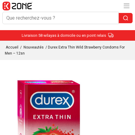
Livraison 58 wilayas à domicile ou en point relais
Accueil
/
Nouveautés
/ Durex Extra Thin Wild Strawberry Condoms For
Men – 12sn