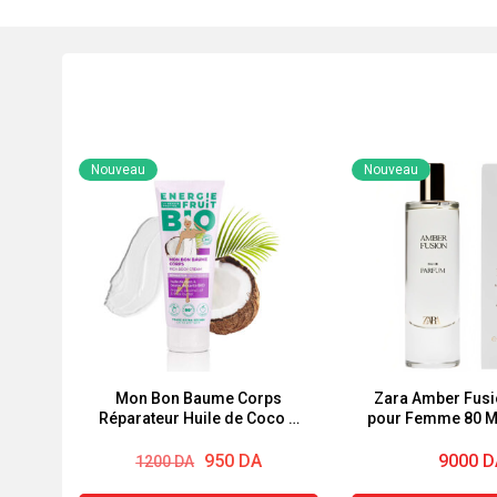
Nouveau
Nouveau
Mon Bon Baume Corps
Zara Amber Fusi
Réparateur Huile de Coco &
pour Femme 80 M
Beurre de Karité 200 ml
Élégant et I
Le
Le
Energie Fruit Bio
950
DA
9000
D
1200
DA
prix
prix