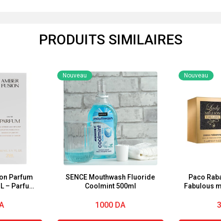
PRODUITS SIMILAIRES
Nouveau
Nouveau
on Parfum
SENCE Mouthwash Fluoride
Paco Raba
L – Parfum
Coolmint 500ml
Fabulous m
ntense
A
1000
DA