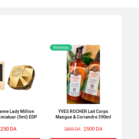
Nouveau
nne Lady Million
YVES ROCHER Lait Corps
iniatuur (5ml) EDP
Mangue & Coriandre 390ml
Le
Le
3250
DA
2500
DA
2800
DA
prix
prix