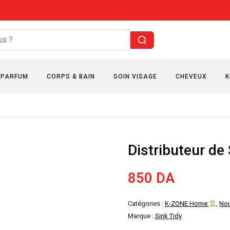
PARFUM
CORPS & BAIN
SOIN VISAGE
CHEVEUX
K
Distributeur de
850
DA
Catégories :
K-ZONE Home
,
No
Marque :
Sink Tidy