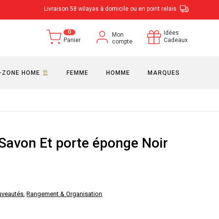
Livraison 58 wilayas à domicile ou en point relais
0
Idées
Mon
Panier
Cadeaux
compte
-ZONE HOME
FEMME
HOMME
MARQUES
 Savon Et porte éponge Noir
uveautés
,
Rangement & Organisation