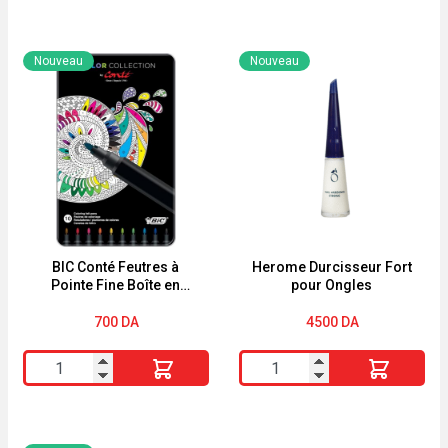
YVES
Mon
ROCHER
Bon
Nouveau
Nouveau
Lait
Baume
Corps
Corps
Fleur
Réparateur
des
Huile
Prés
de
&
Coco
Bruyère
&
390ml
Beurre
BIC Conté Feutres à
Herome Durcisseur Fort
Pointe Fine Boîte en
pour Ongles
de
Métal de 10
Karité
700
DA
4500
DA
200
quantité
quantité
ml
de
de
Energie
BIC
Herome
Fruit
Conté
Durcisseur