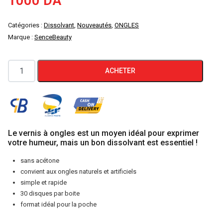
1000
DA
Catégories :
Dissolvant
,
Nouveautés
,
ONGLES
Marque :
SenceBeauty
quantité
ACHETER
de
Dissolvant
en
disques
sans
Le vernis à ongles est un moyen idéal pour exprimer
votre humeur, mais un bon dissolvant est essentiel !
acétone
Sence
sans acétone
convient aux ongles naturels et artificiels
Beauty
simple et rapide
lot
30 disques par boite
de
format idéal pour la poche
2