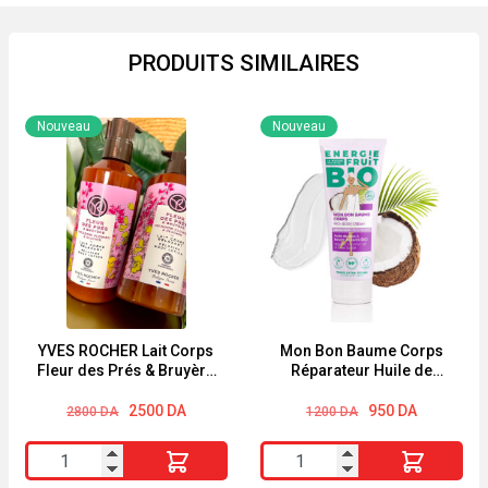
PRODUITS SIMILAIRES
Nouveau
Nouveau
YVES ROCHER Lait Corps
Mon Bon Baume Corps
Fleur des Prés & Bruyère
Réparateur Huile de
390ml
Coco & Beurre de Karité
Le
Le
200 ml Energie Fruit Bio
Le
Le
2500
DA
950
DA
2800
DA
1200
DA
prix
prix
prix
prix
initial
actuel
initial
actuel
quantité
quantité
était :
est :
était :
est :
2800 DA.
2500 DA.
1200 DA.
950 DA.
de
de