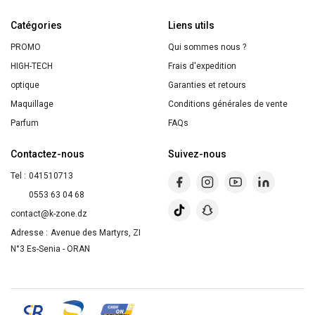
Rechargeable
Catégories
90ml
Liens utils
PROMO
Qui sommes nous ?
HIGH-TECH
Frais d'expedition
optique
Garanties et retours
Maquillage
Conditions générales de vente
Parfum
FAQs
Contactez-nous
Suivez-nous
Tel :
041510713
0553 63 04 68
contact@k-zone.dz
Adresse :
Avenue des Martyrs, ZI
N°3 Es-Senia - ORAN