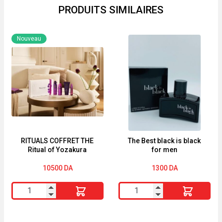
PRODUITS SIMILAIRES
Nouveau
RITUALS COFFRET THE
The Best black is black
Ritual of Yozakura
for men
10500
DA
1300
DA
quantité
quantité
de
de
RITUALS
The