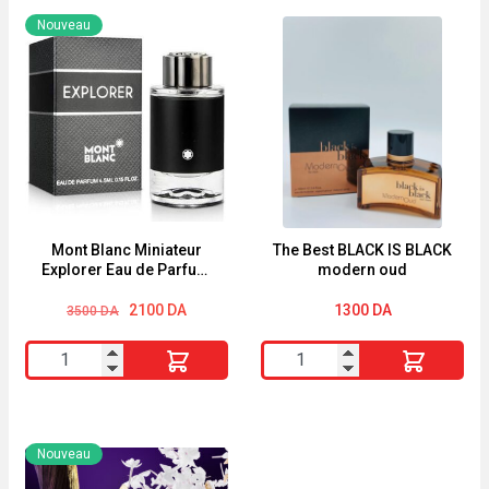
COFFRET
Best
Nouveau
THE
black
Ritual
is
of
black
Yozakura
for
men
Mont Blanc Miniateur
The Best BLACK IS BLACK
Explorer Eau de Parfum
modern oud
Homme 4.5Ml
Le
Le
2100
DA
1300
DA
3500
DA
prix
prix
initial
actuel
quantité
quantité
était :
est :
3500 DA.
2100 DA.
de
de
Mont
The
Blanc
Best
Nouveau
Miniateur
BLACK