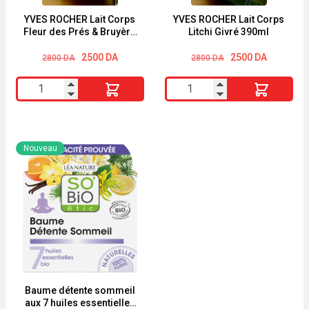
500ml
YVES ROCHER Lait Corps
YVES ROCHER Lait Corps
Fleur des Prés & Bruyère
Litchi Givré 390ml
390ml
Le
Le
Le
Le
2500
DA
2500
DA
2800
DA
2800
DA
prix
prix
prix
prix
initial
actuel
initial
actuel
quantité
quantité
était :
est :
était :
est :
2800 DA.
2500 DA.
2800 DA.
2500 DA.
de
de
YVES
YVES
ROCHER
ROCHER
Nouveau
Lait
Lait
Corps
Corps
Fleur
Litchi
des
Givré
Prés
390ml
&
Bruyère
390ml
Baume détente sommeil
aux 7 huiles essentielles