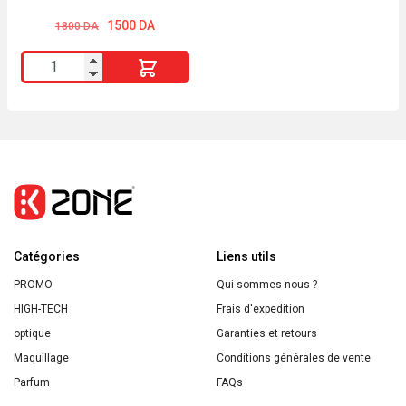
BIO So’bio étic
Le
Le
1500
DA
1800
DA
prix
prix
initial
actuel
quantité
était :
est :
1800 DA.
1500 DA.
de
Baume
détente
sommeil
aux
7
huiles
Catégories
essentielles
Liens utils
BIO
PROMO
Qui sommes nous ?
So'bio
HIGH-TECH
Frais d'expedition
étic
optique
Garanties et retours
Maquillage
Conditions générales de vente
Parfum
FAQs