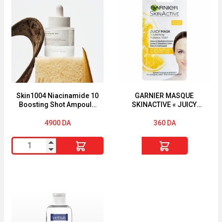
3en1
GEL
Soin
NETTOYANT
Anti-
PURIFIANT
Imperfections
150ML
Correcteur
Intensif
30
ml
Skin1004 Niacinamide 10
GARNIER MASQUE
Boosting Shot Ampoule
SKINACTIVE « JUICY
30ml
PEEL » « TEINT TERNE «
4900
DA
360
DA
quantité
quantité
de
de
Skin1004
GARNIER
Niacinamide
MASQUE
10
SKINACTIVE
Boosting
"JUICY