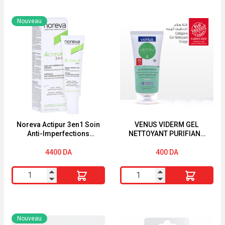
Nouveau
Noreva Actipur 3en1 Soin
VENUS VIDERM GEL
Anti-Imperfections
NETTOYANT PURIFIANT
Correcteur Intensif 30 ml
150ML
4400
DA
400
DA
quantité
quantité
de
de
Noreva
VENUS
Actipur
VIDERM
Nouveau