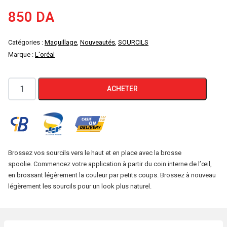
850
DA
Catégories :
Maquillage
,
Nouveautés
,
SOURCILS
Marque :
L'oréal
quantité
ACHETER
de
Crayon
à
sourcils
02
Brossez vos sourcils vers le haut et en place avec la brosse
spoolie. Commencez votre application à partir du coin interne de l’œil,
ASH
en brossant légèrement la couleur par petits coups. Brossez à nouveau
Blond
légèrement les sourcils pour un look plus naturel.
Age
Perfect
Magnifier