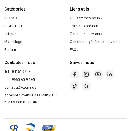
Intense
Catégories
+
Liens utils
Doux
PROMO
Qui sommes nous ?
waterproof
HIGH-TECH
Frais d'expedition
optique
Garanties et retours
Maquillage
Conditions générales de vente
Parfum
FAQs
Contactez-nous
Suivez-nous
Tel :
041510713
0553 63 04 68
contact@k-zone.dz
Adresse :
Avenue des Martyrs, ZI
N°3 Es-Senia - ORAN