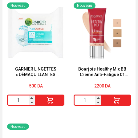
Active
SKY
Nouveau
Nouveau
Wear
HIGH
30
MAYBELLINE
Correcteur
30H
GARNIER LINGETTES
Bourjois Healthy Mix BB
« DÉMAQUILLANTES
Crème Anti-Fatigue 01
PURIFIANTES »
Clair
« PUREACTIVE » « 2EN1 »
500
DA
2200
DA
quantité
quantité
de
de
GARNIER
Bourjois
LINGETTES
Healthy
Nouveau
"DÉMAQUILLANTES
Mix