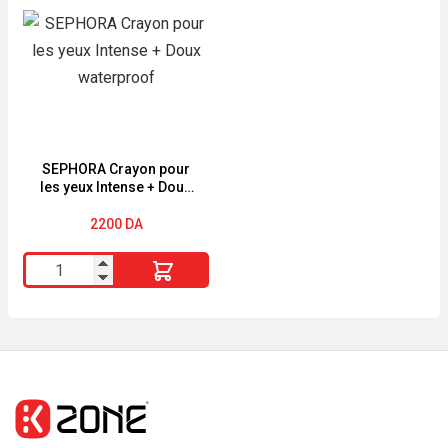
PURIFIANTES"
BB
"PUREACTIVE"
Crème
"2EN1"
Anti-
Fatigue
01
Clair
SEPHORA Crayon pour
les yeux Intense + Doux
waterproof
2200
DA
quantité
de
SEPHORA
Crayon
pour
les
yeux