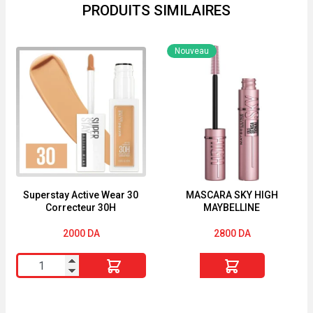
PRODUITS SIMILAIRES
L'Oréal
Paris
Nouveau
Superstay Active Wear 30
MASCARA SKY HIGH
Correcteur 30H
MAYBELLINE
2000
DA
2800
DA
quantité
quantité
de
de
Superstay
MASCARA