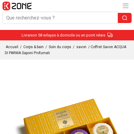
Livraison 58 wilayas à domicile ou en point relais
Accueil
/
Corps & bain
/
Soin du corps
/
savon
/ Coffret Savon ACQUA
DI PARMA Saponi Profumati