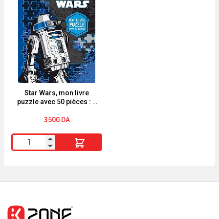
Solaire
stylet
PA
30
1055
g
BLACK
Noir,
édition
Argent
Jimmy
choo
Star Wars, mon livre
puzzle avec 50 pièces : 5
puzzles
3500
DA
quantité
de
Star
Wars,
mon
livre
puzzle