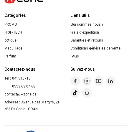
avec
Catégories
50
Liens utils
pièces
PROMO
Qui sommes nous ?
:
HIGH-TECH
Frais d'expedition
5
optique
Garanties et retours
puzzles
Maquillage
Conditions générales de vente
Parfum
FAQs
Contactez-nous
Suivez-nous
Tel :
041510713
0553 63 04 68
contact@k-zone.dz
Adresse :
Avenue des Martyrs, ZI
N°3 Es-Senia - ORAN