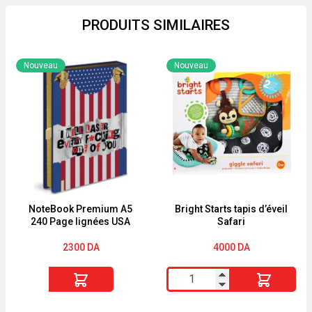
PRODUITS SIMILAIRES
Nouveau
Nouveau
NoteBook Premium A5
Bright Starts tapis d’éveil
240 Page lignées USA
Safari
2300
DA
4000
DA
quantité
quantité
de
de