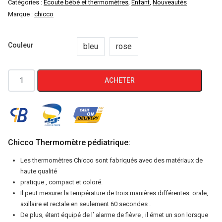
Catégories :
Ecoute bébé et thermomètres
,
Enfant
,
Nouveautés
Marque :
chicco
Couleur
bleu
rose
quantité
ACHETER
de
Chicco
Thermomètre
pédiatrique
Digi
Chicco Thermomètre pédiatrique:
Baby
Les thermomètres Chicco sont fabriqués avec des matériaux de
haute qualité
pratique , compact et coloré.
Il peut mesurer la température de trois manières différentes: orale,
axillaire et rectale en seulement 60 secondes .
De plus, étant équipé de l’ alarme de fièvre , il émet un son lorsque