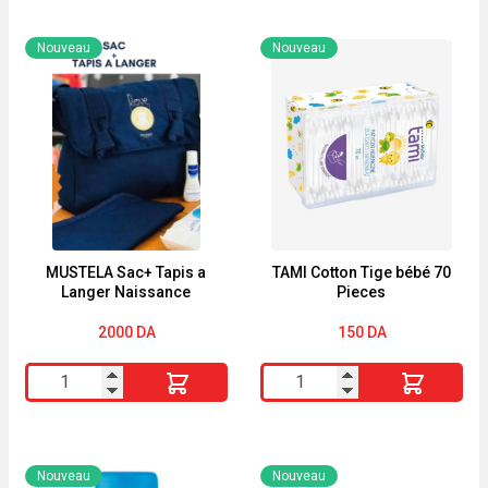
Nouveau
Nouveau
MUSTELA Sac+ Tapis a
TAMI Cotton Tige bébé 70
Langer Naissance
Pieces
2000
DA
150
DA
quantité
quantité
de
de
MUSTELA
TAMI
Sac+
Cotton
Nouveau
Nouveau