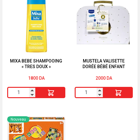
Tapis
Tige
a
bébé
Langer
70
Naissance
Pieces
MIXA BEBE SHAMPOOING
MUSTELA VALISETTE
« TRES DOUX »
DORÉE BÉBÉ ENFANT
1800
DA
2000
DA
quantité
quantité
de
de
MIXA
MUSTELA
BEBE
VALISETTE
Nouveau
SHAMPOOING
DORÉE
"TRES
BÉBÉ