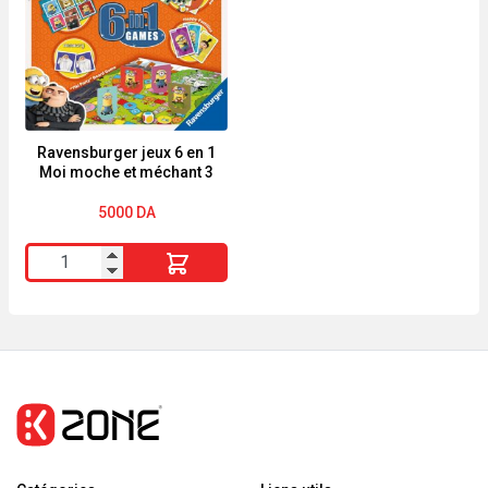
DOUX"
ENFANT
Ravensburger jeux 6 en 1
Moi moche et méchant 3
5000
DA
quantité
de
Ravensburger
jeux
6
en
1
Moi