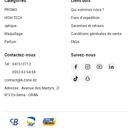
Catégories
moche
Liens utils
et
PROMO
Qui sommes nous ?
méchant
HIGH-TECH
Frais d'expedition
3
optique
Garanties et retours
Maquillage
Conditions générales de vente
Parfum
FAQs
Contactez-nous
Suivez-nous
Tel :
041510713
0553 63 04 68
contact@k-zone.dz
Adresse :
Avenue des Martyrs, ZI
N°3 Es-Senia - ORAN