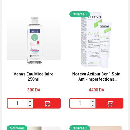
Nouveau
Venus Eau Micellaire
Noreva Actipur 3en1 Soin
250ml
Anti-Imperfections
Correcteur Intensif 30 ml
300
DA
4400
DA
quantité
quantité
de
de
Venus
Noreva
Eau
Actipur
Nouveau
Nouveau