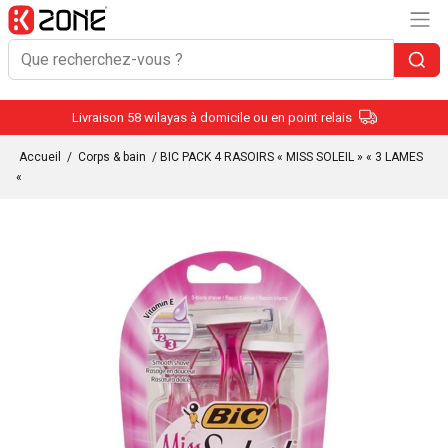
Livraison 58 wilayas à domicile ou en point relais
Accueil
/
Corps & bain
/ BIC PACK 4 RASOIRS « MISS SOLEIL » « 3 LAMES
«