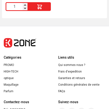
initial
actuel
quantité
était :
est :
2800 DA.
2500 DA.
de
YVES
ROCHER
Lait
Corps
Fleur
des
Catégories
Prés
Liens utils
&
PROMO
Qui sommes nous ?
Bruyère
HIGH-TECH
Frais d'expedition
390ml
optique
Garanties et retours
Maquillage
Conditions générales de vente
Parfum
FAQs
Contactez-nous
Suivez-nous