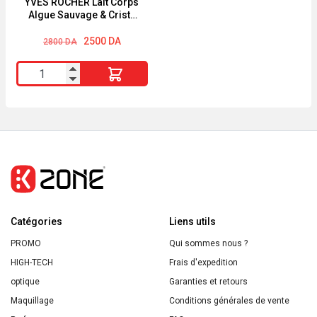
YVES ROCHER Lait Corps
Algue Sauvage & Criste
Marine 390ml
Le
Le
2500
DA
2800
DA
prix
prix
initial
actuel
quantité
était :
est :
2800 DA.
2500 DA.
de
YVES
ROCHER
Lait
Corps
Algue
Sauvage
Catégories
&
Liens utils
Criste
PROMO
Qui sommes nous ?
Marine
HIGH-TECH
Frais d'expedition
390ml
optique
Garanties et retours
Maquillage
Conditions générales de vente