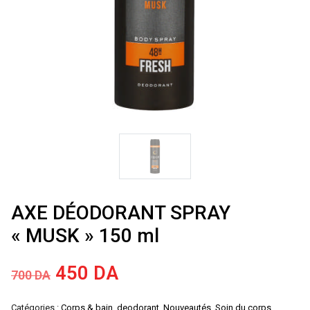
AXE DÉODORANT SPRAY
« MUSK » 150 ml
Le
Le
450
DA
700
DA
prix
prix
Catégories :
Corps & bain
,
deodorant
,
Nouveautés
,
Soin du corps