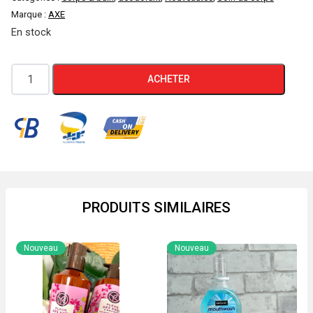
Marque :
AXE
initial
actuel
En stock
était :
est :
quantité
ACHETER
700 DA.
450 DA.
de
AXE
DÉODORANT
SPRAY
"MUSK"
150
ml
PRODUITS SIMILAIRES
Nouveau
Nouveau