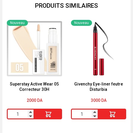
15
PRODUITS SIMILAIRES
Clair
Nouveau
Nouveau
Superstay Active Wear 05
Givenchy Eye-liner feutre
Correcteur 30H
Disturbia
2000
DA
3000
DA
quantité
quantité
de
de
Superstay
Givenchy