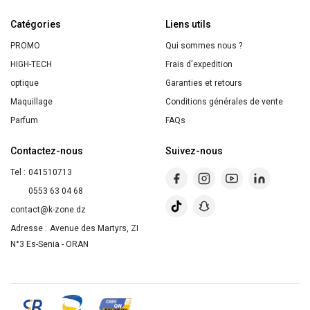
PIillow
Catégories
Cushion
Liens utils
CAT
PROMO
Qui sommes nous ?
NAP
HIGH-TECH
Frais d'expedition
optique
Garanties et retours
Maquillage
Conditions générales de vente
Parfum
FAQs
Contactez-nous
Suivez-nous
Tel :
041510713
0553 63 04 68
contact@k-zone.dz
Adresse :
Avenue des Martyrs, ZI
N°3 Es-Senia - ORAN