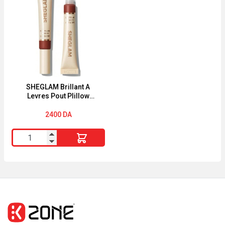
PURIFIANTES"
Levres
"PUREACTIVE"
Pout
"2EN1"
PIillow
Cushion
K.O.
SHEGLAM Brillant A
Levres Pout PIillow
Cushion CAT NAP
2400
DA
quantité
de
SHEGLAM
Brillant
A
Levres
Pout