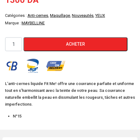
1300
DA
Catégories :
Anti-cernes
,
Maquillage
,
Nouveautés
,
YEUX
Marque :
MAYBELLINE
quantité
ACHETER
de
MAYBELLINE
Anti-
cernes
Correcteur
L’anti-cernes liquide Fit Me! offre une couvrance parfaite et uniforme
tout en s’harmonisant avec la teinte de votre peau. Sa couvrance
Fluide
naturelle embellit la peau en dissmulant les rougeurs, tâches et autres
Fit
imperfections.
Me
N°15
Matte
&
Poreless