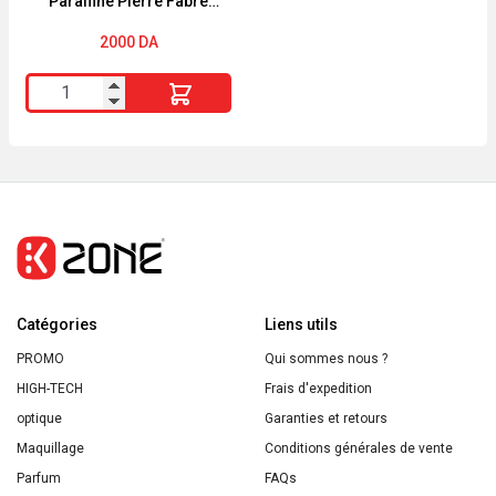
Paraffine Pierre Fabre
Vera
crème 250g
BIO
2000
DA
Energie
quantité
Fruit
de
200ml
Glycérol
Vaseline
Paraffine
Pierre
Fabre
crème
Catégories
250g
Liens utils
PROMO
Qui sommes nous ?
HIGH-TECH
Frais d'expedition
optique
Garanties et retours
Maquillage
Conditions générales de vente
Parfum
FAQs