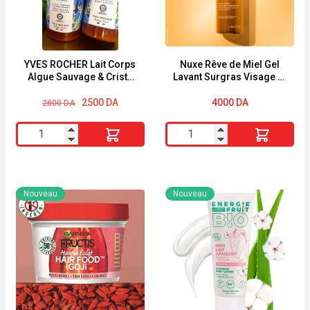
YVES ROCHER Lait Corps
Nuxe Rêve de Miel Gel
Algue Sauvage & Criste
Lavant Surgras Visage et
Marine 390ml
Corps 400ml
Le
Le
2500
DA
4000
DA
2800
DA
prix
prix
initial
actuel
quantité
quantité
était :
est :
2800 DA.
2500 DA.
de
de
YVES
Nuxe
ROCHER
Rêve
Nouveau
Nouveau
Lait
de
Corps
Miel
Algue
Gel
Sauvage
Lavant
&
Surgras
Criste
Visage