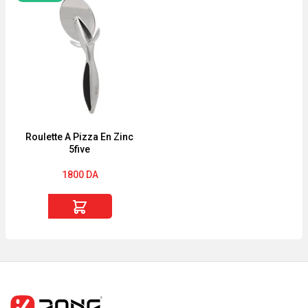
Smart
Parfumée
-
Exotic
Boîte
Panama
à
380g
Pains
Bois
"Relief
de
II"
Oud
600gr
Roulette A Pizza En Zinc
5five
Noir
1800
DA
quantité
de
Roulette
A
Pizza
En