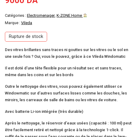
9000
DA
Catégories :
Electromenager
,
K-ZONE Home
Marque :
Vileda
Rupture de stock
Des vitres brillantes sans traces ni gouttes sur les vitres ou le sol en
une seule fois ? Oui, vous le pouvez, grâce à ce Vileda Windomatic
Il est doté d’une tête flexible pour un résultat sec et sans traces,
même dans les coins et sur les bords
Outre le nettoyage des vitres, vous pouvez également utiliser ce
Windowmatic sur d’autres surfaces lisses comme les douches, les
miroirs, les carreaux de salle de bains ou les vitres de voiture.
Avec batterie Li-ion intégrée (très durable)
Après le nettoyage, le réservoir d’eaux usées (capacité : 100 ml) peut
être facilement retiré et nettoyé grâce à la technologie 1-click. Il
suffit de le passer sous l’eau courante ou de le placer dans le lave-