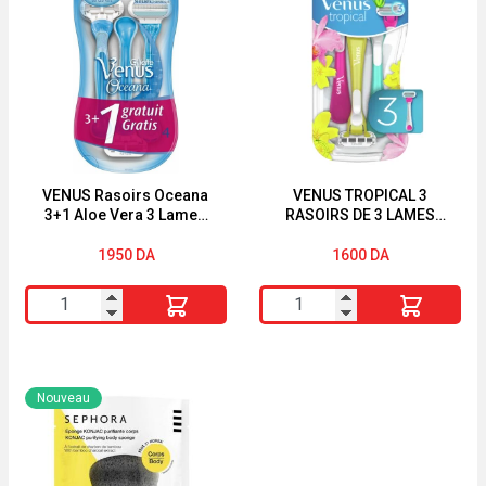
21
POUDREE
Recharges
de
3
Lames
LOVYC
VENUS Rasoirs Oceana
VENUS TROPICAL 3
3+1 Aloe Vera 3 Lames
RASOIRS DE 3 LAMES
Tête pivotante
ALOE VERA
1950
DA
1600
DA
quantité
quantité
de
de
VENUS
VENUS
Rasoirs
TROPICAL
Nouveau
Oceana
3
3+1
RASOIRS
Aloe
DE