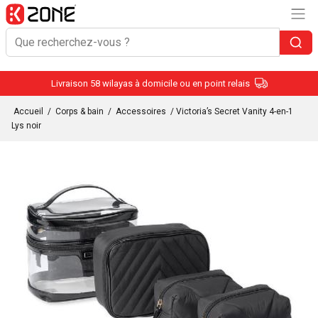
Livraison 58 wilayas à domicile ou en point relais
Accueil
/
Corps & bain
/
Accessoires
/ Victoria’s Secret Vanity 4-en-1
Lys noir