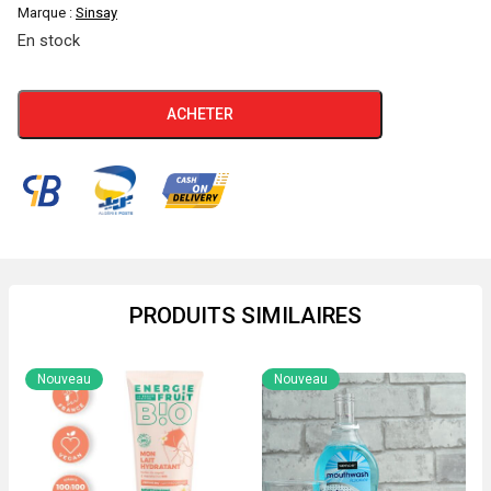
Marque :
Sinsay
En stock
quantité
ACHETER
de
Verre
Doseur
1litre
SINSAY
PRODUITS SIMILAIRES
Nouveau
Nouveau