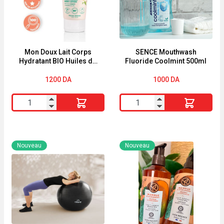
Mon Doux Lait Corps
SENCE Mouthwash
Hydratant BIO Huiles de
Fluoride Coolmint 500ml
Monoï & Macadamia
200ml Energie Fruit
1200
DA
1000
DA
quantité
quantité
de
de
Mon
SENCE
Doux
Mouthwash
Nouveau
Nouveau
Lait
Fluoride
Corps
Coolmint
Hydratant
500ml
BIO
Huiles
de