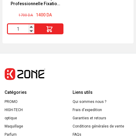
Professionnelle Fixation
Forte Expert Fixation
Le
Le
300ml
1400
DA
1700
DA
prix
prix
initial
actuel
quantité
était :
est :
1700 DA.
1400 DA.
de
Franck
Provost
Laque
Professionnelle
Fixation
Forte
Catégories
Expert
Liens utils
Fixation
PROMO
Qui sommes nous ?
300ml
HIGH-TECH
Frais d'expedition
optique
Garanties et retours
Maquillage
Conditions générales de vente
Parfum
FAQs