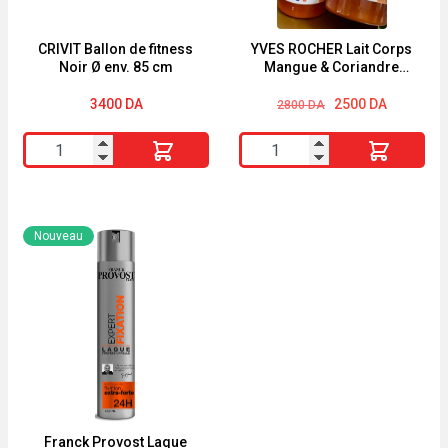
Monoï
&
CRIVIT Ballon de fitness
YVES ROCHER Lait Corps
Noir Ø env. 85 cm
Mangue & Coriandre
Macadamia
390ml
200ml
Le
Le
3400
DA
2500
DA
2800
DA
prix
prix
Energie
initial
actuel
quantité
quantité
était :
est :
Fruit
2800 DA.
2500 DA.
de
de
CRIVIT
YVES
Ballon
ROCHER
Nouveau
de
Lait
fitness
Corps
Noir
Mangue
Ø
&
env.
Coriandre
85
390ml
cm
Franck Provost Laque