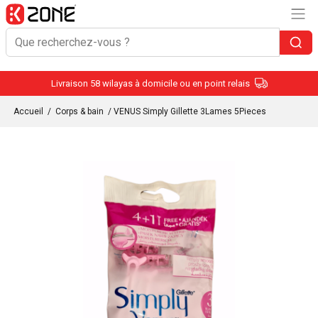
Livraison 58 wilayas à domicile ou en point relais
Accueil
/
Corps & bain
/ VENUS Simply Gillette 3Lames 5Pieces