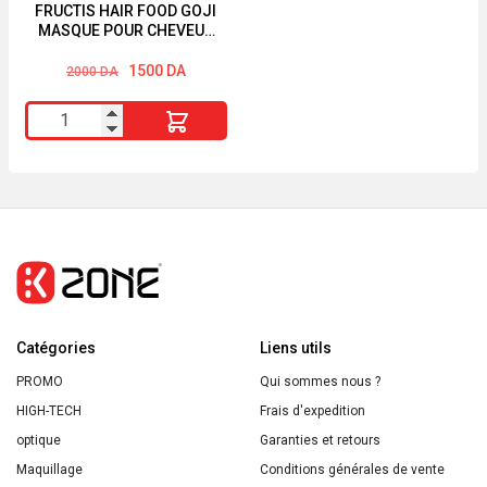
FRUCTIS HAIR FOOD GOJI
MASQUE POUR CHEVEUX
COLORÉS
Le
Le
1500
DA
2000
DA
prix
prix
initial
actuel
quantité
était :
est :
2000 DA.
1500 DA.
de
FRUCTIS
HAIR
FOOD
GOJI
MASQUE
POUR
Catégories
CHEVEUX
Liens utils
COLORÉS
PROMO
Qui sommes nous ?
HIGH-TECH
Frais d'expedition
optique
Garanties et retours
Maquillage
Conditions générales de vente