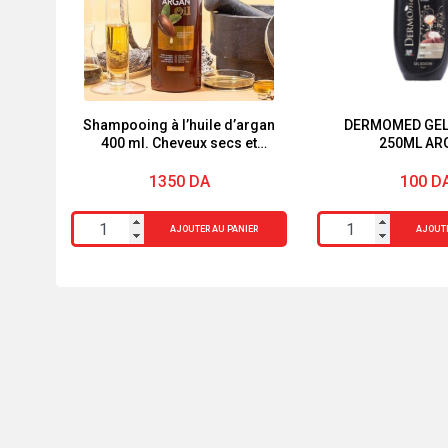
Shampooing à l’huile d’argan
DERMOMED GEL
400 ml. Cheveux secs et
250ML AR
abîmés. Deliplus
1350
DA
100
D
quantité
quantité
AJOUTER AU PANIER
AJOUTE
de
de
Shampooing
DERMOMED
à
GEL
l'huile
DOUCHE
d'argan
250ML
400
ARGAN
ml.
Cheveux