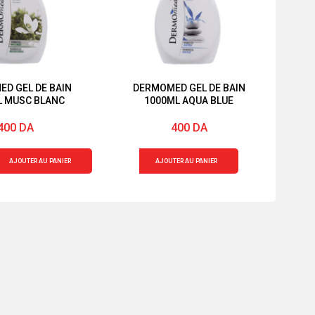
D GEL DE BAIN
DERMOMED GEL DE BAIN
L MUSC BLANC
1000ML AQUA BLUE
400
DA
400
DA
quantité
AJOUTER AU PANIER
AJOUTER AU PANIER
de
D
DERMOMED
GEL
DE
BAIN
1000ML
AQUA
BLUE