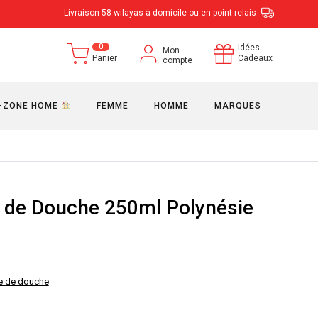
Livraison 58 wilayas à domicile ou en point relais
0
Idées
Mon
Panier
Cadeaux
compte
-ZONE HOME
FEMME
HOMME
MARQUES
 de Douche 250ml Polynésie
 de douche