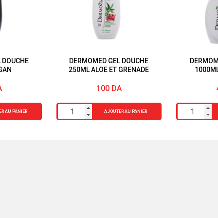
 DOUCHE
DERMOMED GEL DOUCHE
DERMOME
GAN
250ML ALOE ET GRENADE
1000M
A
100
DA
quantité
quantité
R AU PANIER
AJOUTER AU PANIER
de
de
DERMOMED
DERMOME
GEL
GEL
DOUCHE
DE
250ML
BAIN
ALOE
1000ML
ET
MUSC
GRENADE
BLANC