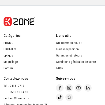
Compatible
Haut-
avec
Parleur
tous
Bluetooth
les
Lumineux
Sièges
Sans
pour
Catégories
Fil,
Liens utils
Enfants
Portable,
PROMO
Qui sommes nous ?
Rechargeable
HIGH-TECH
Frais d'expedition
optique
Garanties et retours
Maquillage
Conditions générales de vente
Parfum
FAQs
Contactez-nous
Suivez-nous
Tel :
041510713
0553 63 04 68
contact@k-zone.dz
Adresse :
Avenue des Martyrs, ZI