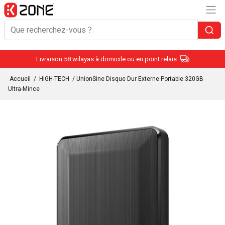
Livraison 58 wilayas à domicile ou en point relais
Accueil
/
HIGH-TECH
/ UnionSine Disque Dur Externe Portable 320GB
Ultra-Mince